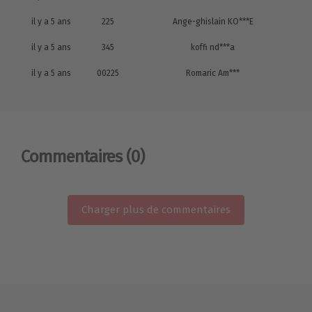
il y a 5 ans
225
Ange-ghislain KO***E
il y a 5 ans
345
koffi nd***a
il y a 5 ans
00225
Romaric Am***
Commentaires
(0)
Charger plus de commentaires