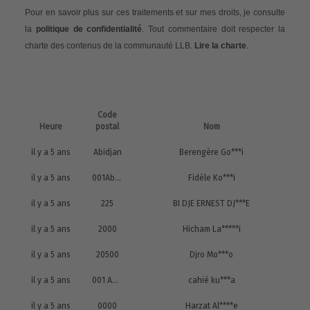
Pour en savoir plus sur ces traitements et sur mes droits, je consulte
la
politique de confidentialité
. Tout commentaire doit respecter la
charte des contenus de la communauté LLB.
Lire la charte
.
Code
Heure
postal
Nom
il y a 5 ans
Abidjan
Berengère Go***i
il y a 5 ans
001Abidjan
Fidèle Ko***i
il y a 5 ans
225
BI DJE ERNEST DJ***E
il y a 5 ans
2000
Hicham La*****i
il y a 5 ans
20500
Djro Mo***o
il y a 5 ans
001 Abidjan
cahié ku***a
il y a 5 ans
0000
Harzat Al****e