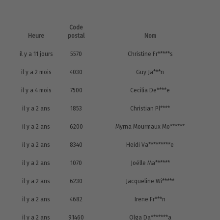
Code
Heure
postal
Nom
il y a 11 jours
5570
Christine Fr*****s
il y a 2 mois
4030
Guy Ja***n
il y a 4 mois
7500
Cecilia De****e
il y a 2 ans
1853
Christian Pl****
il y a 2 ans
6200
Myrna Mourmaux Mo******
il y a 2 ans
8340
Heidi Va*********e
il y a 2 ans
1070
Joëlle Ma******
il y a 2 ans
6230
Jacqueline Wi*****
il y a 2 ans
4682
Irene Fr***n
il y a 2 ans
91460
Olga Da*******a