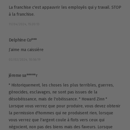
La franchise c'est appauvrir les employés qui y travail. STOP
à la franchise.
11/04/2024, 15:20:13
Delphine Co***
J’aime ma caissière
02/02/2024, 10:56:19
jéreme sa*****r
" Historiquement, les choses les plus terribles, guerres,
génocides, esclavages, ne sont pas issues de la
désobéissance, mais de l'obéissance. " Howard Zinn "
Lorsque vous verrez que pour produire, vous devez obtenir
la permission d'hommes qui ne produisent rien, lorsque
vous verrez que l'argent coule à flots vers ceux qui
négocient, non pas des biens mais des faveurs. Lorsque