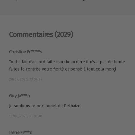
Commentaires
(2029)
Christine Fr*****s
Tout à fait d'accord faite marche arrière il n'y a pas de honte
faites le rentrée votre fierté et pensé à tout cela merçi
28/07/2026, 23:04:24
Guy Ja***n
Je soutiens le personnel du Delhaize
13/06/2026, 13:20:30
Irene Fr***n