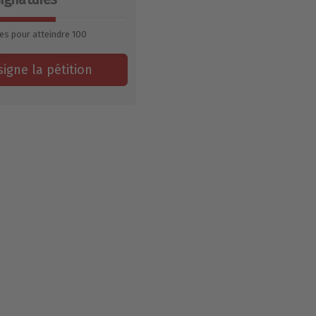
es pour atteindre
100
signe la pétition