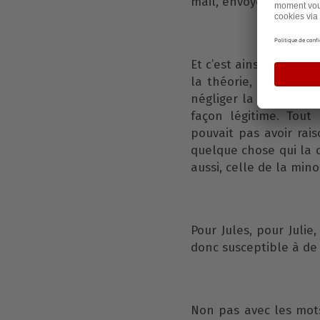
mail, envoyé par un s
Et c’est ainsi, que ir
la théorie, enseigné s
négliger la minorité. 
façon légitime. Tou
pouvait pas avoir rai
quelque chose qui la d
aussi, celle de la mino
Pour Jules, pour Julie
donc susceptible à de t
Non pas avec les mots