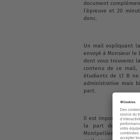
document complémenta
l’épreuve et 20 minut
donc.
Un mail expliquant la 
envoyé à Monsieur le D
dont vous trouverez 
contenu de ce mail, 
étudiants de L1 B ne 
administrative mais 
part.
Il est important de p
la part de Monsieu
Montpellier, n’est pos