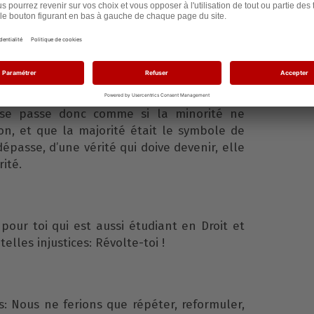
eul étudiant.
oniquement, Monsieur le Doyen s’apprête à lié
ur les bancs de notre fac, à la pratique. À
À nier sa participation au pouvoir, et ce, de
t se passe donc comme si la minorité ne
son, et que la majorité était le symbole de
épasse, d’une vérité qui doive devenir, elle
rité.
, pour toi qui est aussi étudiant en Droit et
elles injustices: Révolte-toi !
: Nous ne ferions que répéter, reformuler,