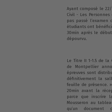
Ayant composé le 22/0
Civil - Les Personnes 
pas passé l’examen d
étudiants ont bénéfic
30min après le début
dépourvu.
Le Titre II 1-1.5 de 
de Montpellier ann
épreuves sont distrib
définitivement la sa
feuille de présence. »
20min avant la réce
parce que inscrire 
Mousseron au tableau
qu’un document c