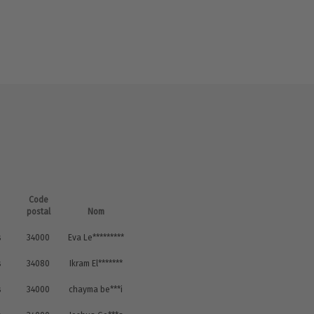
Code
postal
Nom
s
34000
Eva Le*********
s
34080
Ikram El*******
s
34000
chayma be***i