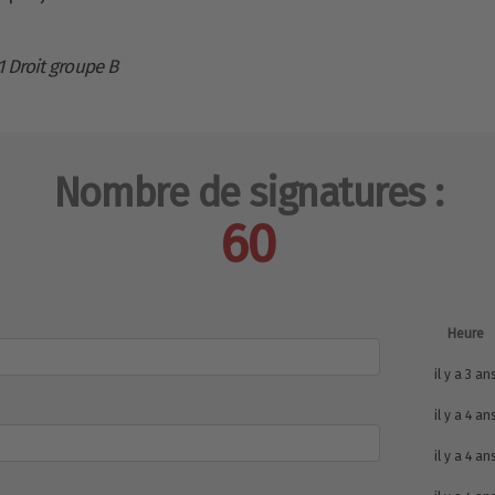
1 Droit groupe B
Nombre de signatures :
60
Heure
il y a 3 an
il y a 4 an
il y a 4 an