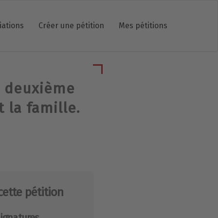
iations
Créer une pétition
Mes pétitions
e deuxième
 la famille.
cette pétition
ignatures