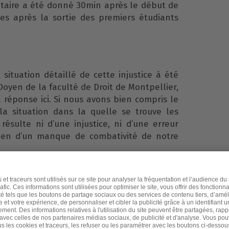
ire a été donné 30min après le début de
es après la sortie des premiers étudiants
situation détaillé de cette injustice à été
oyen de la faculté de Droit de Montpellier,
la réponse
ici
. Si nous avons bien compris le
la situation dans la quelle se trouve les
résulte ni d’une injustice, ni d’une erreur
bien d’un manque de combativité de notre
rendre conscience qu’une telle réponse, de
r le Doyen de la faculté de Droit de
sible que parce qu’elle fait retour à un seul