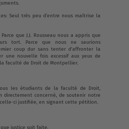
rguments.
es: Seul très peu d’entre nous maîtrise la
 Parce que J.J. Rousseau nous a appris que
ours tort. Parce que nous ne saurions
ier coup dur sans tenter d'affronter la
er une nouvelle fois excessif aux yeux de
a faculté de Droit de Montpellier.
s les étudiants de la faculté de Droit,
on directement concerné, de soutenir notre
celle-ci justifiée, en signant cette pétition.
e justice soit faite.