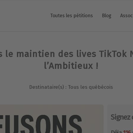
Toutes les pétitions
Blog
Assoc
le maintien des lives TikTok N
l’Ambitieux !
Destinataire(s) : Tous les québécois
Signez 
Déja
116