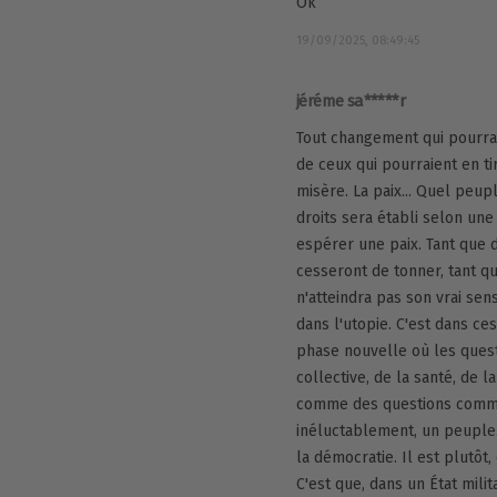
Ok
19/09/2025, 08:49:45
jéréme sa*****r
Tout changement qui pourrai
de ceux qui pourraient en tir
misère. La paix... Quel peu
droits sera établi selon un
espérer une paix. Tant que 
cesseront de tonner, tant qu
n'atteindra pas son vrai sen
dans l'utopie. C'est dans ce
phase nouvelle où les questi
collective, de la santé, de
comme des questions commun
inéluctablement, un peuple
la démocratie. Il est plutô
C'est que, dans un État mili