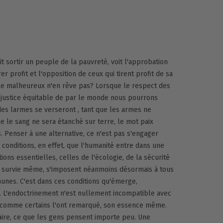
t sortir un peuple de la pauvreté, voit l'approbation
er profit et l'opposition de ceux qui tirent profit de sa
ple malheureux n'en rêve pas? Lorsque le respect des
e justice équitable de par le monde nous pourrons
des larmes se verseront , tant que les armes ne
e le sang ne sera étanché sur terre, le mot paix
s. Penser à une alternative, ce n'est pas s'engager
s conditions, en effet, que l'humanité entre dans une
ons essentielles, celles de l'écologie, de la sécurité
 la survie même, s'imposent néanmoins désormais à tous
es. C'est dans ces conditions qu'émerge,
. L'endoctrinement n'est nullement incompatible avec
t, comme certains l'ont remarqué, son essence même.
taire, ce que les gens pensent importe peu. Une