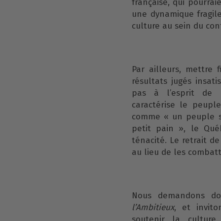
française, qui pourrai
une dynamique fragile
culture au sein du con
Par ailleurs, mettre
résultats jugés insat
pas à l’esprit de 
caractérise le peupl
comme « un peuple sa
petit pain », le Qu
ténacité. Le retrait de
au lieu de les combatt
Nous demandons do
l’Ambitieux
, et invit
soutenir la cultur