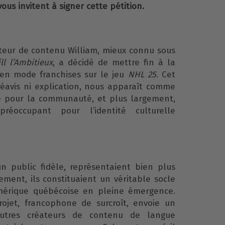
ous invitent à signer cette pétition.
teur de contenu William, mieux connu sous
ll l’Ambitieux
, a décidé de mettre fin à la
s en mode franchises sur le jeu
NHL 25
. Cet
réavis ni explication, nous apparaît comme
ve pour la communauté, et plus largement,
occupant pour l’identité culturelle
 un public fidèle, représentaient bien plus
ement, ils constituaient un véritable socle
mérique québécoise en pleine émergence.
rojet, francophone de surcroît, envoie un
autres créateurs de contenu de langue