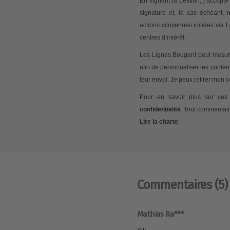
En signant la pétition, j’accep
signature et, le cas échéant,
actions citoyennes initiées via
centres d’intérêt.
Les Lignes Bougent peut mesurer
afin de personnaliser les conte
leur envoi. Je peux retirer mon
Pour en savoir plus sur ces 
confidentialité
. Tout commentair
Lire la charte
.
Commentaires
(5)
Mathias Ra***