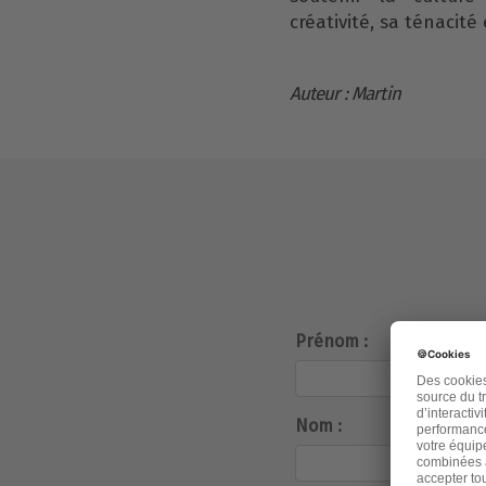
créativité, sa ténacité 
Auteur : Martin
Prénom :
Nom :