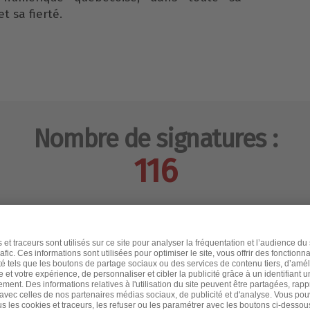
et sa fierté.
Nombre de signatures :
116
Heure
il y a un a
il y a un a
il y a un a