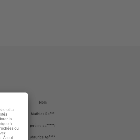
Code
postal
Nom
n
84140
Mathias Ra***
n
51300
jéréme sa*****r
n
D8t 397
Maurice As****