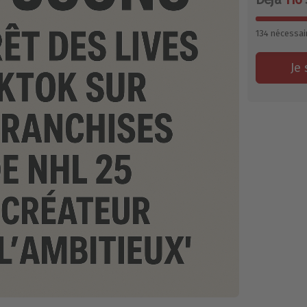
134
nécessai
Je 