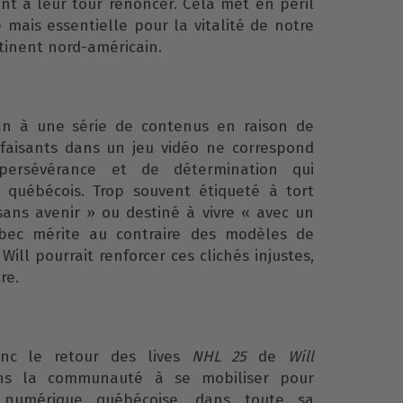
ent à leur tour renoncer. Cela met en péril
 mais essentielle pour la vitalité de notre
tinent nord-américain.
 fin à une série de contenus en raison de
isfaisants dans un jeu vidéo ne correspond
persévérance et de détermination qui
e québécois. Trop souvent étiqueté à tort
ns avenir » ou destiné à vivre « avec un
ébec mérite au contraire des modèles de
 Will pourrait renforcer ces clichés injustes,
re.
nc le retour des lives
NHL 25
de
Will
ons la communauté à se mobiliser pour
e numérique québécoise, dans toute sa