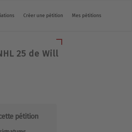
iations
Créer une pétition
Mes pétitions
HL 25 de Will
cette pétition
signatures