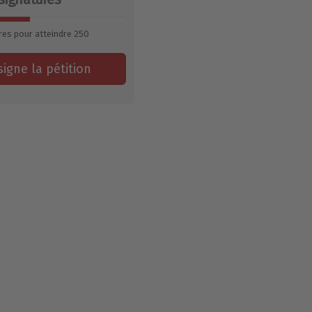
res pour atteindre
250
signe la pétition