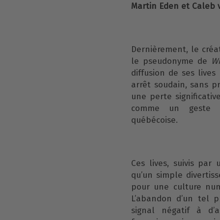
Martin Eden et Caleb v
Dernièrement, le créa
le pseudonyme de
Wi
diffusion de ses live
arrêt soudain, sans p
une perte significati
comme un geste pré
québécoise.
Ces lives, suivis par
qu’un simple divertiss
pour une culture nu
L’abandon d’un tel p
signal négatif à d’