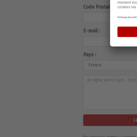
Code Postal :
E-mail :
Pays :
J