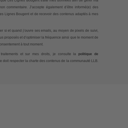
te que Les Lignes Bougent traite mes données afin de gérer ma
 mon commentaire. J’accepte également d’être informé(e) des
 Les Lignes Bougent et de recevoir des contenus adaptés à mes
 si et quand j’ouvre ses emails, au moyen de pixels de suivi,
nus proposés et d’optimiser la fréquence ainsi que le moment de
 consentement à tout moment.
traitements et sur mes droits, je consulte la
politique de
e doit respecter la charte des contenus de la communauté LLB.