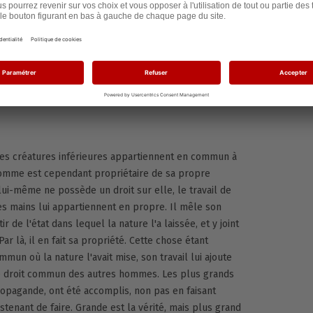
)
 les créatures inférieures appartiennent en commun à
omme est cependant propriétaire de sa propre
ui-même ne possède un droit sur elle, le travail de
es mains lui appartiennent en propre. Il mêle son
rtir de l'état dans lequel la nature l'a laissée, et y joint
ar là, il en fait sa propriété. Cette chose étant
ommun où la nature l'avait mise, son travail lui ajoute
le droit commun des autres hommes. Les plus grands
opagande, ont été accomplis, non pas en faisant
tenant de faire. Grande est la vérité, mais plus grand