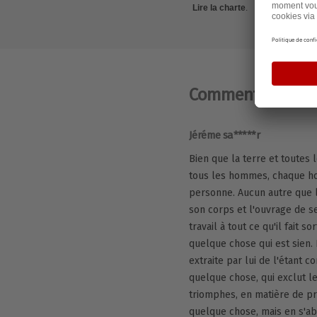
Lire la charte
.
Commentaires
(13
Jéréme sa*****r
Bien que la terre et toutes
tous les hommes, chaque h
personne. Aucun autre que l
son corps et l'ouvrage de s
travail à tout ce qu'il fait so
quelque chose qui est sien. P
extraite par lui de l'étant c
quelque chose, qui exclut 
triomphes, en matière de pr
quelque chose, mais en s'abs