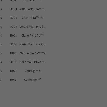
is
51300
Jéréme sa*****r
is
13008
MARIE-ANNE TA*****A
is
13008
Chantal Ta*****a
is
13008
Gérard MARTIN Gé*********N
is
13001
Claire Poiré Po***
is
13004
Marie-Stephane Ch****d
is
13821
Marguerite An*****a
is
13005
Odile MARTIN Ma***n
is
13001
andre gi***s
s
13012
Catherine ***