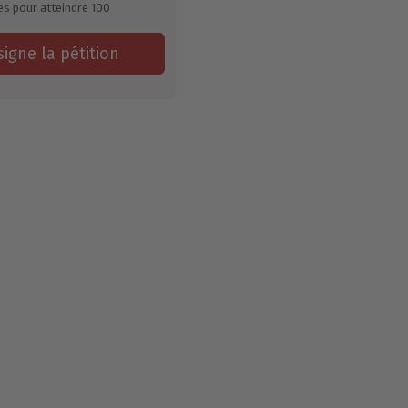
es pour atteindre
100
signe la pétition