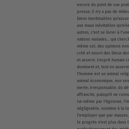
encore du point de vue prati
presse, il n'y a pas de milie
biens inestimables qu'assure
aux maux inévitables qu'elle
autres, c'est se livrer à l'u
nations malades... qui cherch
même sol, des opinions enne
créé et nourri des Dieux do
et asservi. L'esprit humain 
dominent et, tout en asservis
l'homme est un animal religi
animal économique, non seul
inerte, irresponsable, du d
affranchir, puisqu'il ne conna
lui-même par l'égoïsme, l'i
négligeable, soumise à la l
l'employer que par masses, g
le progrès n'est plus dans l