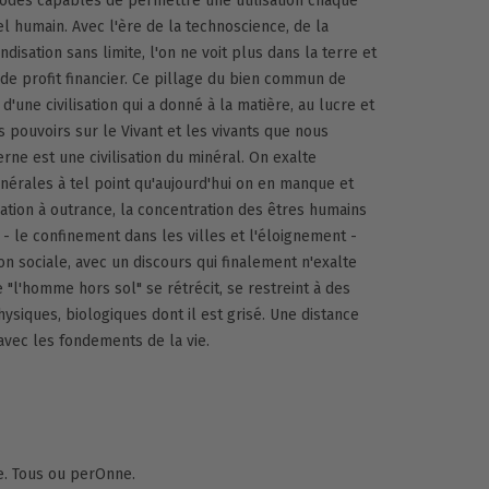
des capables de permettre une utilisation chaque
el humain. Avec l'ère de la technoscience, de la
disation sans limite, l'on ne voit plus dans la terre et
de profit financier. Ce pillage du bien commun de
d'une civilisation qui a donné à la matière, au lucre et
ns pouvoirs sur le Vivant et les vivants que nous
rne est une civilisation du minéral. On exalte
nérales à tel point qu'aujourd'hui on en manque et
sation à outrance, la concentration des êtres humains
- le confinement dans les villes et l'éloignement -
on sociale, avec un discours qui finalement n'exalte
 "l'homme hors sol" se rétrécit, se restreint à des
iques, biologiques dont il est grisé. Une distance
avec les fondements de la vie.
e. Tous ou perOnne.