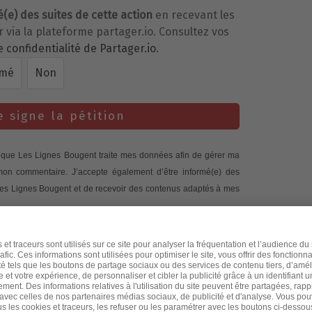
é(e) des suites de cette action
en recevant les
via la plateforme partager.io. Consultez vos
e confidentialité de Partager.io
.
rmé
Non
e signe la pétition
te que Les Lignes Bougent traite mes données afin de gérer ma
 mon commentaire. J’accepte également d’être informé(e) des
 Les Lignes Bougent et de recevoir des contenus adaptés à mes
 si et quand j’ouvre ses emails, au moyen de pixels de suivi,
nus proposés et d’optimiser la fréquence ainsi que le moment de
 consentement à tout moment.
traitements et sur mes droits, je consulte la
politique de
e doit respecter la charte des contenus de la communauté LLB.