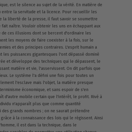
que, est le silence au sujet de la vérité. En matière de
u entre la servitude et la licence. Pour recueillir les
 la liberté de la presse, il faut savoir se soumettre
 fait naître. Vouloir obtenir les uns en échappant aux
ne de ces illusions dont se bercent d'ordinaire les
ent les moyens de faire coexister à la fois, sur le
mies et des principes contraires. L'esprit humain a
nt les puissances gigantesques l'ont dépassé dominé
crée et développe des techniques qui le dépassent, le
sant matière et vie, l'asservissent. On dit parfois que
eux. Le système l'a défini une fois pour toutes un
ement l'esclave mais l'objet, la matière presque
éterminisme économique, et sans espoir de s'en
ît d'autre mobile certain que l'intérêt, le profit. Rivé à
ndividu n'apparaît plus que comme quantité
oi des grands nombres ; on ne saurait prétendre
râce à la connaissance des lois qui le régissent. Ainsi
'homme, il est dans la technique, dans le