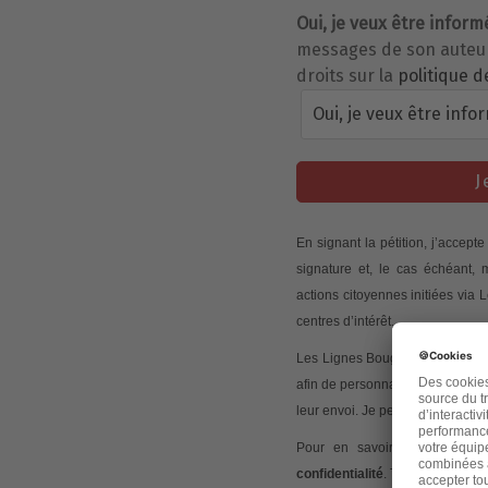
Oui, je veux être inform
messages de son auteur 
droits sur la
politique d
Oui, je veux être info
J
En signant la pétition, j’accep
signature et, le cas échéant,
actions citoyennes initiées via
centres d’intérêt.
Les Lignes Bougent peut mesurer
afin de personnaliser les conte
leur envoi. Je peux retirer mon
Pour en savoir plus sur ces 
confidentialité
. Tout commentair