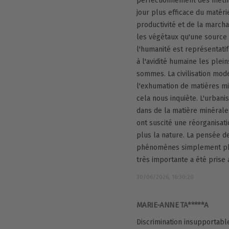
perfectionnement des métho
jour plus efficace du matéri
productivité et de la marchan
les végétaux qu'une source 
l'humanité est représentatif 
à l'avidité humaine les plei
sommes. La civilisation mode
l'exhumation de matières mi
cela nous inquiète. L'urbani
dans de la matière minérale 
ont suscité une réorganisati
plus la nature. La pensée de
phénomènes simplement phys
très importante a été prise 
30/06/2026, 16:30:20
MARIE-ANNE TA*****A
Discrimination insupportabl