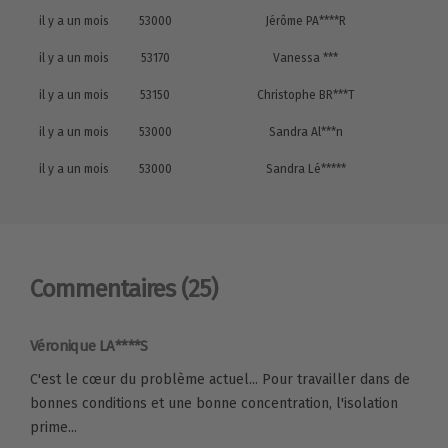
il y a un mois
53000
Jérôme PA****R
il y a un mois
53170
Vanessa ***
il y a un mois
53150
Christophe BR***T
il y a un mois
53000
Sandra Al***n
il y a un mois
53000
Sandra Lé*****
Commentaires
(25)
Véronique LA****S
C'est le cœur du problème actuel... Pour travailler dans de
bonnes conditions et une bonne concentration, l'isolation
prime...