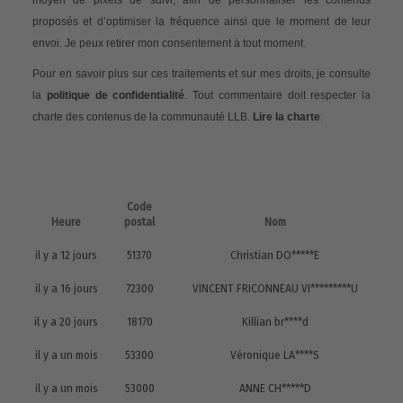
moyen de pixels de suivi, afin de personnaliser les contenus
proposés et d’optimiser la fréquence ainsi que le moment de leur
envoi. Je peux retirer mon consentement à tout moment.
Pour en savoir plus sur ces traitements et sur mes droits, je consulte
la
politique de confidentialité
. Tout commentaire doit respecter la
charte des contenus de la communauté LLB.
Lire la charte
.
Code
Heure
postal
Nom
il y a 12 jours
51370
Christian DO*****E
il y a 16 jours
72300
VINCENT FRICONNEAU VI*********U
il y a 20 jours
18170
Killian br****d
il y a un mois
53300
Véronique LA****S
il y a un mois
53000
ANNE CH*****D