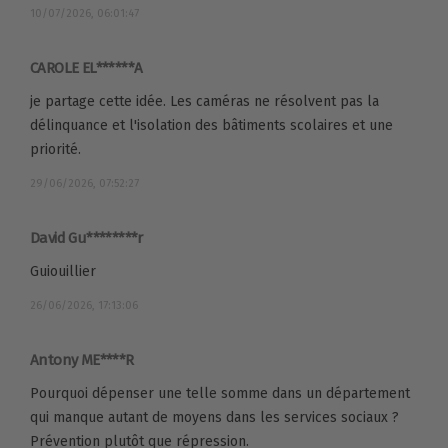
10/07/2026, 06:01:47
CAROLE EL******A
je partage cette idée. Les caméras ne résolvent pas la
délinquance et l'isolation des bâtiments scolaires et une
priorité.
29/06/2026, 07:52:27
David Gu********r
Guiouillier
26/06/2026, 17:13:06
Antony ME****R
Pourquoi dépenser une telle somme dans un département
qui manque autant de moyens dans les services sociaux ?
Prévention plutôt que répression.