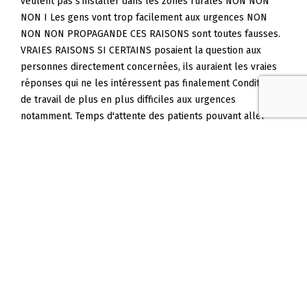
veulent pas s'installer dans les zones rurales NON NON
NON I Les gens vont trop facilement aux urgences NON
NON NON PROPAGANDE CES RAISONS sont toutes fausses.
VRAIES RAISONS SI CERTAINS posaient la question aux
personnes directement concernées, ils auraient les vraies
réponses qui ne les intéressent pas finalement Conditions
de travail de plus en plus difficiles aux urgences
notamment. Temps d'attente des patients pouvant aller
jusqu'à 8 heures...voire plus.. et des personnes sur des
matelas à même le sol ils devraient filmer ça plutôt que
des conneries une honte!!!!! Par surtout suppression de lits
en amont, fermeture de services dhôpitaux et plus de
médecin de garde la nuit et les week-ends. Fermeture
fermeture fermeture Voilà la vraie raison. On cache toujours
les vraies raisons. Du coup on transfert les gens tous au
même endroit sauf que ça sature Et ça sature partout à
force de fermer des services de proximité Et des lits du
coup : URGENCES ENGORGEES Dépassement des taches
encore et encore voilà les dérives + Pénurie de materiel. #