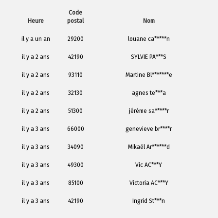
Code
Heure
postal
Nom
il y a un an
29200
louane ca*****n
il y a 2 ans
42190
SYLVIE PA***S
il y a 2 ans
93110
Martine Bl*******e
il y a 2 ans
32130
agnes te***a
il y a 2 ans
51300
jérème sa*****r
il y a 3 ans
66000
genevieve br****r
il y a 3 ans
34090
Mikaël Ar******d
il y a 3 ans
49300
Vic AC***Y
il y a 3 ans
85100
Victoria AC***Y
il y a 3 ans
42190
Ingrid St***n