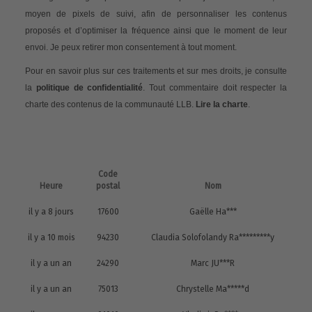
moyen de pixels de suivi, afin de personnaliser les contenus
proposés et d’optimiser la fréquence ainsi que le moment de leur
envoi. Je peux retirer mon consentement à tout moment.
Pour en savoir plus sur ces traitements et sur mes droits, je consulte
la
politique de confidentialité
. Tout commentaire doit respecter la
charte des contenus de la communauté LLB.
Lire la charte
.
Code
Heure
postal
Nom
il y a 8 jours
17600
Gaëlle Ha***
il y a 10 mois
94230
Claudia Solofolandy Ra*********y
il y a un an
24290
Marc JU***R
il y a un an
75013
Chrystelle Ma*****d