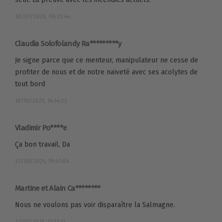
30/07/2026, 06:23:44
Claudia Solofolandy Ra*********y
Je signe parce que ce menteur, manipulateur ne cesse de
profiter de nous et de notre naïveté avec ses acolytes de
tout bord
10/10/2025, 14:14:23
Vladimir Po****e
Ça bon travail, Da
23/08/2025, 19:47:04
Martine et Alain Ca********
Nous ne voulons pas voir disparaître la Salmagne.
27/07/2025, 17:31:11