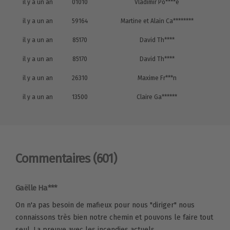
il y a un an
01010
Vladimir Po****e
il y a un an
59164
Martine et Alain Ca********
il y a un an
85170
David Th****
il y a un an
85170
David Th****
il y a un an
26310
Maxime Fr***n
il y a un an
13500
Claire Ga******
Commentaires
(601)
Gaëlle Ha***
On n'a pas besoin de mafieux pour nous "diriger" nous
connaissons très bien notre chemin et pouvons le faire tout
seul. La preuve avec les incendies actuels.