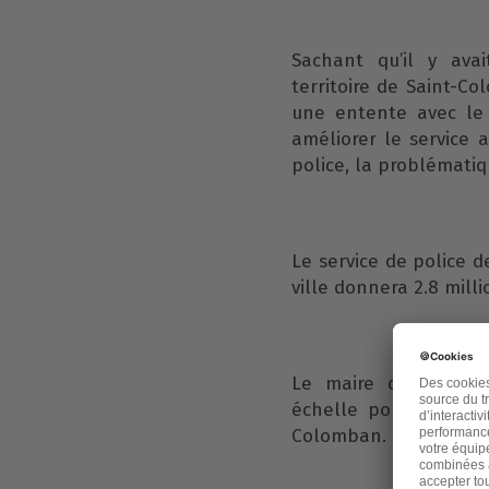
Sachant qu’il y ava
territoire de Saint-
une entente avec le
améliorer le service a
police, la problémati
Le service de police d
ville donnera 2.8 mill
Le maire doit prend
échelle pour que les
Colomban.