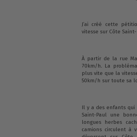
J’ai créé cette pétit
vitesse sur Côte Saint-
À partir de la rue Maj
70km/h. La probléma
plus vite que la vitess
50km/h sur toute sa l
Il y a des enfants qui
Saint-Paul une bonn
longues herbes cach
camions circulent à v
déversent sur Côte S