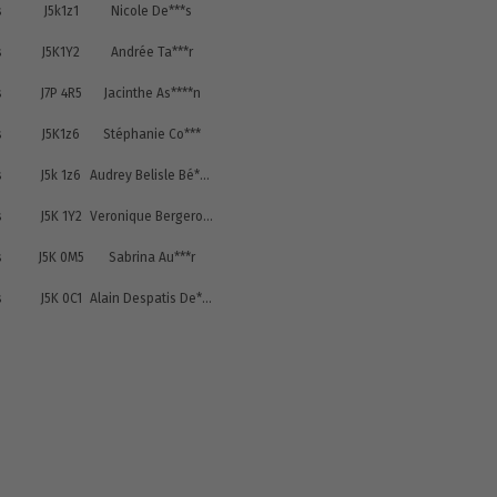
s
J5k1z1
Nicole De***s
s
J5K1Y2
Andrée Ta***r
s
J7P 4R5
Jacinthe As****n
s
J5K1z6
Stéphanie Co***
s
J5k 1z6
Audrey Belisle Bé****e
s
J5K 1Y2
Veronique Bergeron Be*****n
s
J5K 0M5
Sabrina Au***r
s
J5K 0C1
Alain Despatis De*****s