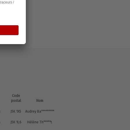
Code
postal
Nom
s
J5K 1X5
Audrey Ba*********
s
J5K 1L6
Hélène Th*****t