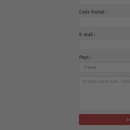
Code Postal :
E-mail :
Pays :
J