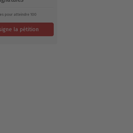
es pour atteindre
100
signe la pétition