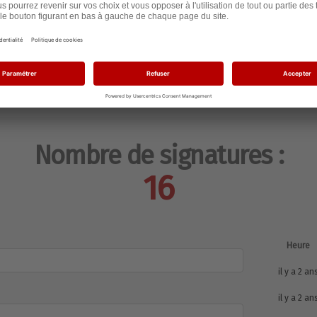
taine
Nombre de signatures :
16
Heure
il y a 2 an
il y a 2 an