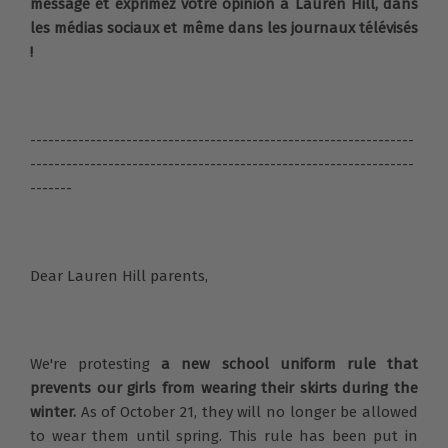
message et exprimez votre opinion à Lauren Hill, dans
les médias sociaux et même dans les journaux télévisés
!
----------------------------------------------------------------
----------------------------------------------------------------
-------
Dear Lauren Hill parents,
We're protesting
a new school uniform rule that
prevents our girls from wearing their skirts during the
winter.
As of October 21, they will no longer be allowed
to wear them until spring. This rule has been put in