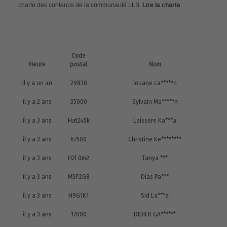
charte des contenus de la communauté LLB.
Lire la charte
.
Code
Heure
postal
Nom
il y a un an
29830
louane ca*****n
il y a 2 ans
35000
Sylvain Ma*****n
il y a 3 ans
Hat245k
Laissere Ka***a
il y a 3 ans
67500
Christine Ke********
il y a 3 ans
H2l 0m2
Tanya ***
il y a 3 ans
M5P2G8
Dias Pa***
il y a 3 ans
H9G1K1
Sid La***a
il y a 3 ans
17000
DIDIER GA******