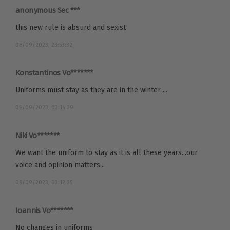
anonymous Sec ***
this new rule is absurd and sexist
08/09/2023, 23:53:32
Konstantinos Vo*******
Uniforms must stay as they are in the winter ...
08/09/2023, 03:14:29
Niki Vo*******
We want the uniform to stay as it is all these years...our
voice and opinion matters...
08/09/2023, 03:12:25
Ioannis Vo*******
No changes in uniforms