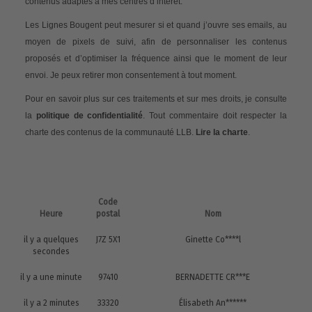
contenus adaptés à mes centres d’intérêt.
Les Lignes Bougent peut mesurer si et quand j’ouvre ses emails, au
moyen de pixels de suivi, afin de personnaliser les contenus
proposés et d’optimiser la fréquence ainsi que le moment de leur
envoi. Je peux retirer mon consentement à tout moment.
Pour en savoir plus sur ces traitements et sur mes droits, je consulte
la
politique de confidentialité
. Tout commentaire doit respecter la
charte des contenus de la communauté LLB.
Lire la charte
.
Code
Heure
postal
Nom
il y a quelques
J7Z 5X1
Ginette Co****l
secondes
il y a une minute
97410
BERNADETTE CR***E
il y a 2 minutes
33320
Élisabeth An******