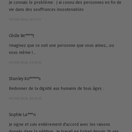
Je connais le problème . J ai connu des personnes en fin de
vie dans des souffrances insoutenables
09/08/2026, 05:17:21
Cécile Be****t
Imaginez que ce soit une personne que vous aimez,...ou
vous même !...
09/08/2026, 04:56:53
Stanley Ko*****s
Redonner de la dignité aux humains de tous âges .
09/08/2026, 04:13:45
Sophie La***n
Je signe et suis entièrement d'accord avec les raisons
donnés dans la pétition . Je travail en Ephad depuis 26 ans