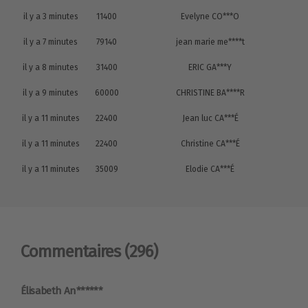
il y a 3 minutes
11400
Evelyne CO***O
il y a 7 minutes
79140
jean marie me****t
il y a 8 minutes
31400
ERIC GA***Y
il y a 9 minutes
60000
CHRISTINE BA****R
il y a 11 minutes
22400
Jean luc CA***É
il y a 11 minutes
22400
Christine CA***É
il y a 11 minutes
35009
Elodie CA***É
Commentaires
(296)
Élisabeth An******