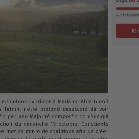
14
nécessair
Je 
ous voulons exprimer à Madame Alda Greoli
s Tefnin, notre profond désaccord de voir
rée par une Majorité composée de ceux qui
ection du dimanche 13 octobre. Conscients
permet ce genre de coalitions afin de créer
si évincer le parti ayant remporté le plus