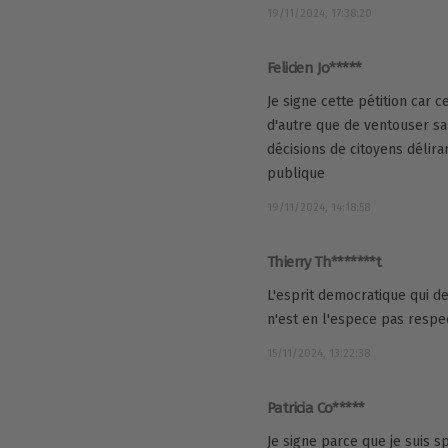
19/11/2024, 17:38:20
Felicien Jo*****
Je signe cette pétition car c
d'autre que de ventouser sa
décisions de citoyens délir
publique
19/11/2024, 14:18:58
Thierry Th*******t
L'esprit democratique qui de
n'est en l'espece pas respe
15/11/2024, 13:22:38
Patricia Co*****
Je signe parce que je suis 