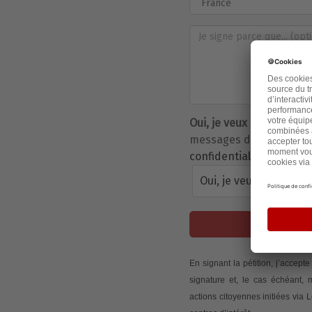
Oui, je veux être inform
messages de son auteur 
confidentialité de Parta
Oui, je veux être info
J
En signant la pétition, j’accep
signature et, le cas échéant,
actions citoyennes initiées via