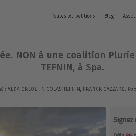
Toutes les pétitions
Blog
Assoc
lée. NON à une coalition Pluri
TEFNIN, à Spa.
(s) : ALDA GREOLI, NICOLAS TEFNIN, FRANCK GAZZARD, Po
Signez 
Déja
86
s