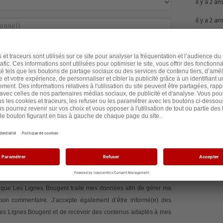
il y a 2 an
il y a 2 an
é(e) des suites de cette action
en recevant les
via la plateforme partager.io.
Politique de
ger.io
.
rmé
Non
e signe la pétition
te que Les Lignes Bougent traite mes données afin de gérer ma
 mon commentaire. J’accepte également d’être informé(e) des
 Les Lignes Bougent et de recevoir des contenus adaptés à mes