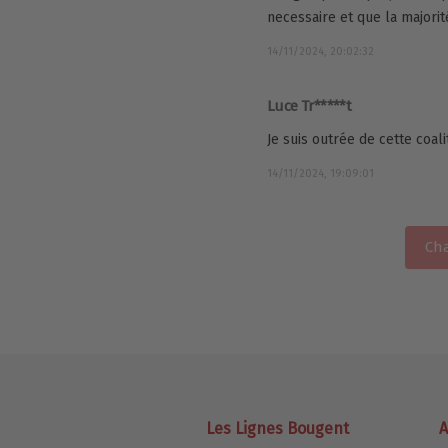
necessaire et que la majori
14/11/2024, 20:02:32
Luce Tr*****t
Je suis outrée de cette coalit
14/11/2024, 19:09:01
Cha
Les Lignes Bougent
A