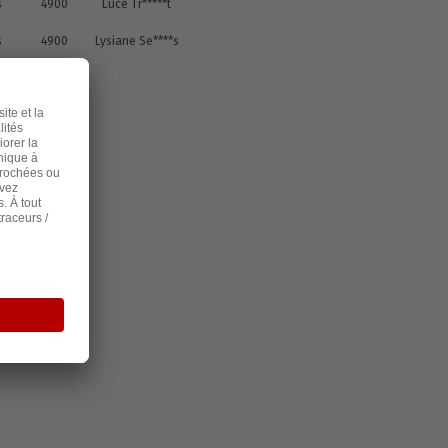
s
4900
Luce Tr*****t
s
4900
Lysiane Se****s