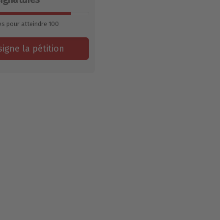
es pour atteindre
100
signe la pétition