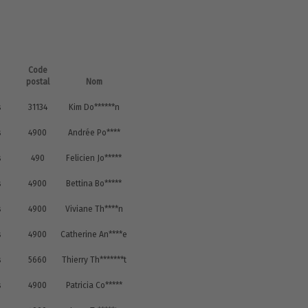
Code
postal
Nom
s
31134
Kim Do******n
s
4900
Andrée Po****
s
490
Felicien Jo*****
s
4900
Bettina Bo*****
s
4900
Viviane Th****n
s
4900
Catherine An****e
s
5660
Thierry Th*******t
s
4900
Patricia Co*****