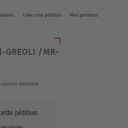
iations
Créer une pétition
Mes pétitions
el-GREOLI /MR-
pulation Spadoise
cette pétition
ignatures