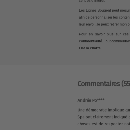
centres d’intérêt.
Les Lignes Bougent peut mesurer
afin de personnaliser les conte
leur envoi. Je peux retirer mon
Pour en savoir plus sur ces 
confidentialité
. Tout commentair
Lire la charte
.
Commentaires
(55
Andrée Po****
Une démocratie implique que 
Spa ont clairement indiqué 
choses est de respecter not