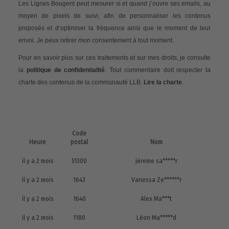
Les Lignes Bougent peut mesurer si et quand j’ouvre ses emails, au
moyen de pixels de suivi, afin de personnaliser les contenus
proposés et d’optimiser la fréquence ainsi que le moment de leur
envoi. Je peux retirer mon consentement à tout moment.
Pour en savoir plus sur ces traitements et sur mes droits, je consulte
la
politique de confidentialité
. Tout commentaire doit respecter la
charte des contenus de la communauté LLB.
Lire la charte
.
Code
Heure
postal
Nom
il y a 2 mois
51300
jéreme sa*****r
il y a 2 mois
1643
Vanessa Ze******r
il y a 2 mois
1640
Alex Ma***t
il y a 2 mois
1180
Léon Ma*****d