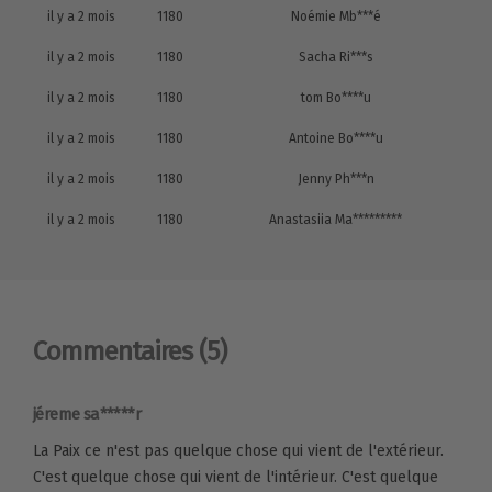
il y a 2 mois
1180
Noémie Mb***é
il y a 2 mois
1180
Sacha Ri***s
il y a 2 mois
1180
tom Bo****u
il y a 2 mois
1180
Antoine Bo****u
il y a 2 mois
1180
Jenny Ph***n
il y a 2 mois
1180
Anastasiia Ma*********
Commentaires
(5)
jéreme sa*****r
La Paix ce n'est pas quelque chose qui vient de l'extérieur.
C'est quelque chose qui vient de l'intérieur. C'est quelque