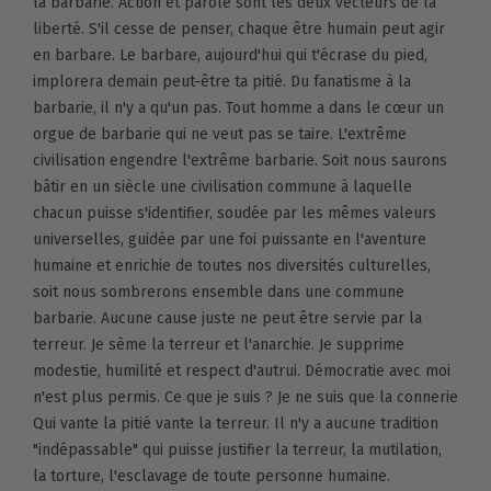
la barbarie. Action et parole sont les deux vecteurs de la
liberté. S'il cesse de penser, chaque être humain peut agir
en barbare. Le barbare, aujourd'hui qui t'écrase du pied,
implorera demain peut-être ta pitié. Du fanatisme à la
barbarie, il n'y a qu'un pas. Tout homme a dans le cœur un
orgue de barbarie qui ne veut pas se taire. L'extrême
civilisation engendre l'extrême barbarie. Soit nous saurons
bâtir en un siècle une civilisation commune à laquelle
chacun puisse s'identifier, soudée par les mêmes valeurs
universelles, guidée par une foi puissante en l'aventure
humaine et enrichie de toutes nos diversités culturelles,
soit nous sombrerons ensemble dans une commune
barbarie. Aucune cause juste ne peut être servie par la
terreur. Je sème la terreur et l'anarchie. Je supprime
modestie, humilité et respect d'autrui. Démocratie avec moi
n'est plus permis. Ce que je suis ? Je ne suis que la connerie
Qui vante la pitié vante la terreur. Il n'y a aucune tradition
"indépassable" qui puisse justifier la terreur, la mutilation,
la torture, l'esclavage de toute personne humaine.