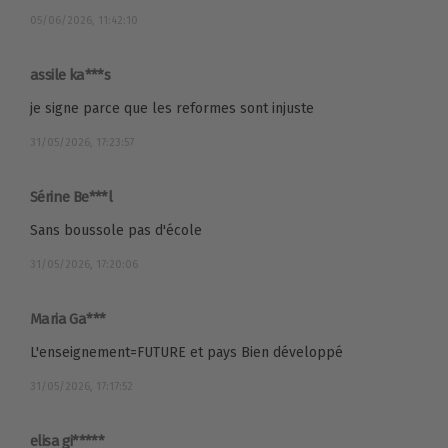
05/06/2026, 11:42:10
assile ka***s
je signe parce que les reformes sont injuste
31/05/2026, 17:23:57
Sérine Be***l
Sans boussole pas d'école
31/05/2026, 17:20:06
Maria Ga***
L'enseignement=FUTURE et pays Bien développé
31/05/2026, 17:17:52
elisa gi*****