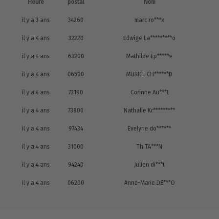
Heure
postal
Nom
il y a 3 ans
34260
marc ro***x
il y a 4 ans
32220
Edwige La*********o
il y a 4 ans
63200
Mathilde Ep*****e
il y a 4 ans
06500
MURIEL CH******D
il y a 4 ans
73190
Corinne Au***t
il y a 4 ans
73800
Nathalie Kr*********
il y a 4 ans
97434
Evelyne do******
il y a 4 ans
31000
Th TA***N
il y a 4 ans
94240
Julien di***t
il y a 4 ans
06200
Anne-Marie DE***O