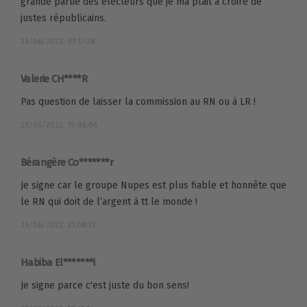
grande partie des électeurs que je ma plait à croire de
justes républicains.
24/06/2022, 07:17:28
Valerie CH****R
Pas question de laisser la commission au RN ou à LR !
23/06/2022, 19:06:06
Bérangère Co*******r
Je signe car le groupe Nupes est plus fiable et honnête que
le RN qui doit de l’argent à tt le monde !
24/06/2022, 21:08:32
Habiba El*******i
Je signe parce c'est juste du bon sens!