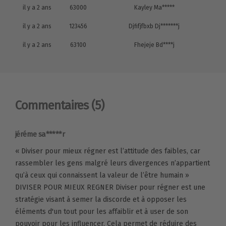
il y a 2 ans
63000
Kayley Ma*****
il y a 2 ans
123456
Djfifjfbxb Dj*******j
il y a 2 ans
63100
Fhejeje Bd****j
Commentaires
(5)
jéréme sa*****r
« Diviser pour mieux régner est l’attitude des faibles, car
rassembler les gens malgré leurs divergences n’appartient
qu’à ceux qui connaissent la valeur de l’être humain »
DIVISER POUR MIEUX REGNER Diviser pour régner est une
stratégie visant à semer la discorde et à opposer les
éléments d'un tout pour les affaiblir et à user de son
pouvoir pour les influencer. Cela permet de réduire des