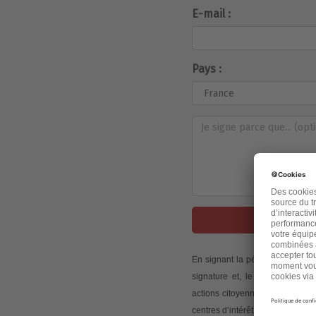
E-mail :
Pays :
J
En signant la pétition, j’accep
signature et, le cas échéant,
actions citoyennes initiées via
centres d’intérêt.