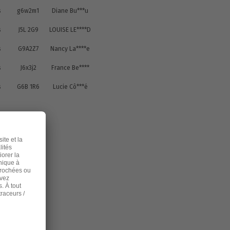
s
g6w2m1
Diane Bu***u
s
J5L 2G9
LOUISE LE****D
s
G9A2Z7
Nancy La****e
s
J6x3j2
France Be****
s
G6B 1R6
Lucie Cô***é