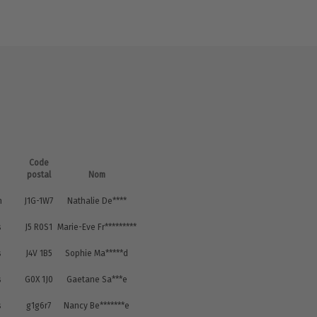
Code
postal
Nom
n
J1G-1W7
Nathalie De****
s
J5 R0S1
Marie-Eve Fr*********
s
J4V 1B5
Sophie Ma*****d
s
G0X 1J0
Gaetane Sa***e
s
g1g6r7
Nancy Be*******e