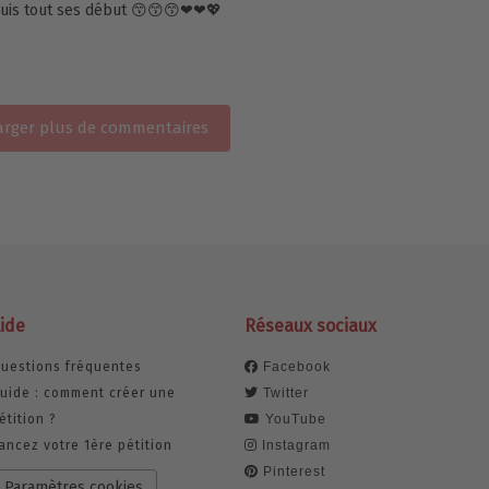
epuis tout ses début 😙😙😙❤❤💖
rger plus de commentaires
ide
Réseaux sociaux
uestions fréquentes
Facebook
uide : comment créer une
Twitter
étition ?
YouTube
ancez votre 1ère pétition
Instagram
Pinterest
Paramètres cookies