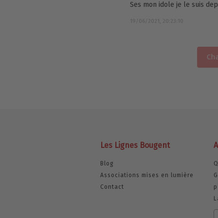
Ses mon idole je le suis d
19/06/2021, 20:23:10
Cha
Les Lignes Bougent
A
Blog
Q
Associations mises en lumière
G
Contact
p
L