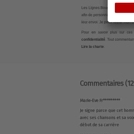
Les Lignes Bougent peut mesurer
afin de personnaliser les conte
leur envoi. Je peux retirer mon
Pour en savoir plus sur ces 
confidentialité
. Tout commentair
Lire la charte
.
Commentaires
(12
Marie-Eve Fr*********
Je signe parce que cet homme
avec ses chansons et sa voi
début de sa carrière