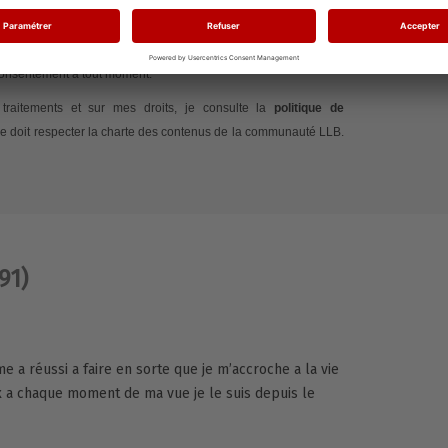
 si et quand j’ouvre ses emails, au moyen de pixels de suivi,
nus proposés et d’optimiser la fréquence ainsi que le moment de
 consentement à tout moment.
traitements et sur mes droits, je consulte la
politique de
e doit respecter la charte des contenus de la communauté LLB.
91)
 a réussi a faire en sorte que je m’accroche a la vie
x a chaque moment de ma vue je le suis depuis le