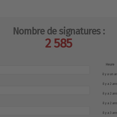
Nombre de signatures :
2 585
Heure
il y a un a
il y a 2 an
il y a 2 an
il y a 2 an
il y a 3 an