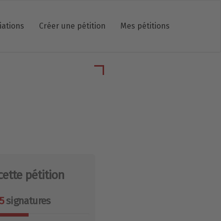
iations
Créer une pétition
Mes pétitions
cette pétition
5
signatures