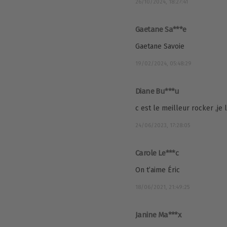
26/10/2024, 18:27:41
Gaetane Sa***e
Gaetane Savoie
19/02/2024, 05:48:29
Diane Bu***u
c est le meilleur rocker ,je
24/06/2023, 17:28:05
Carole Le***c
On t’aime Éric
18/06/2021, 21:49:25
Janine Ma***x