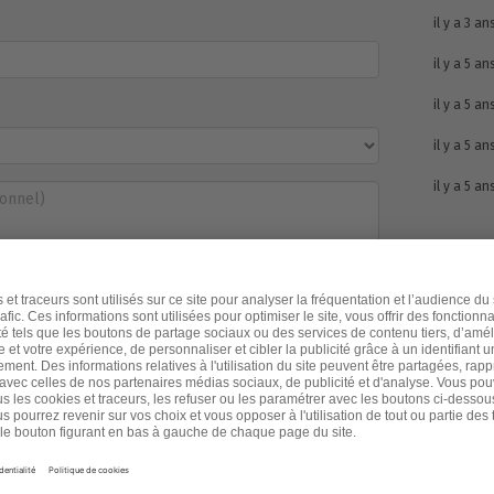
il y a 3 an
il y a 5 an
il y a 5 an
il y a 5 an
il y a 5 an
e signe la pétition
te que Les Lignes Bougent traite mes données afin de gérer ma
 mon commentaire. J’accepte également d’être informé(e) des
 Les Lignes Bougent et de recevoir des contenus adaptés à mes