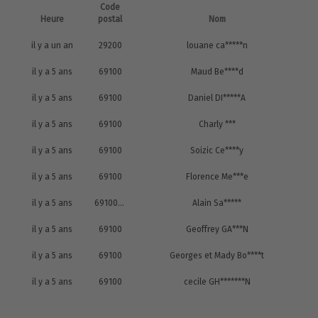
Code
Heure
postal
Nom
il y a un an
29200
louane ca*****n
il y a 5 ans
69100
Maud Be****d
il y a 5 ans
69100
Daniel DI*****A
il y a 5 ans
69100
Charly ***
il y a 5 ans
69100
Soizic Ce****y
il y a 5 ans
69100
Florence Me***e
il y a 5 ans
69100 villeurbanne
Alain Sa*****
il y a 5 ans
69100
Geoffrey GA***N
il y a 5 ans
69100
Georges et Mady Bo****t
il y a 5 ans
69100
cecile GH*******N