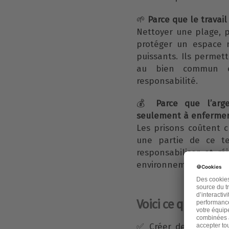
🌱
Parce que le travail
Nettoyer une plage, p
protéger un espace n
puissants. Ils permet
au bien commun et 
responsabilité.
💰
Parce que l’arge
seulement à enfermer
Les prisons coûtent c
une partie de ce te
responsabiliser et r
environnementaux urg
Voici ce qu'il faut f
✅ Créer des programm