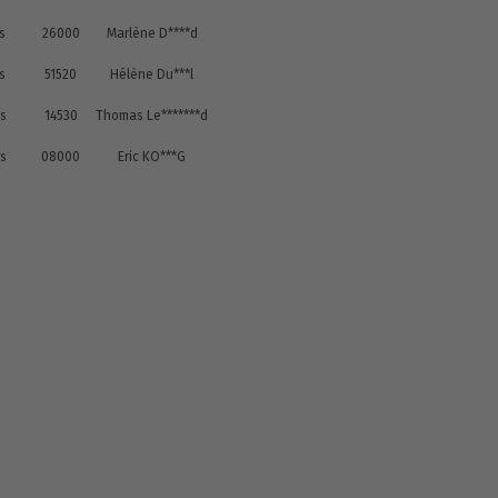
rs
26000
Marlène D****d
rs
51520
Hélène Du***l
rs
14530
Thomas Le*******d
rs
08000
Eric KO***G