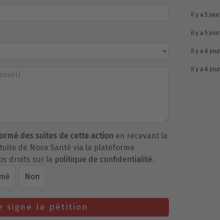
il y a 5 jou
il y a 5 jou
il y a 6 jou
il y a 6 jou
formé des suites de cette action
en recevant la
atuite de Nova Santé via la plateforme
os droits sur la
politique de confidentialité
.
rmé
Non
e signe la pétition