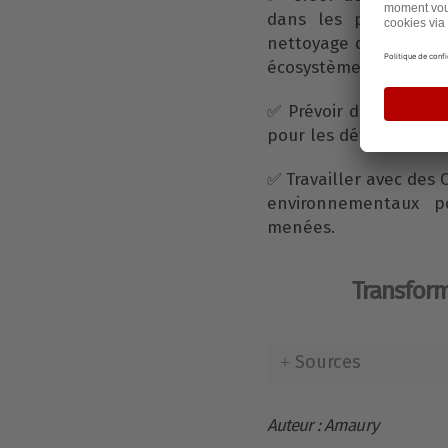
dans les prisons, p
nettoyage des plages, 
écosystèmes.
✅ Prévoir des réducti
pour les détenus réel
✅ Travailler avec des 
environnementaux po
menées.
Transform
Sources
Auteur : Amaury