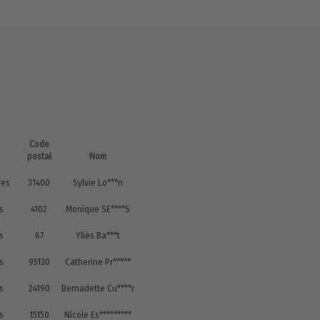
Code
postal
Nom
res
31400
Sylvie Lo***n
rs
4102
Monique SE****S
rs
67
Yliès Ba***t
rs
95130
Catherine Pr*****
rs
24190
Bernadette Cu****r
rs
15150
Nicole Es*********