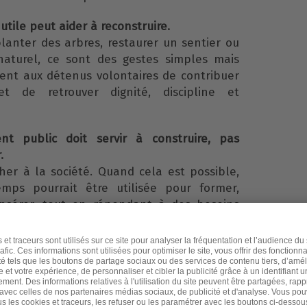
 utile peut aider à reconstruire.
lanter des arbres, restaurer un sentier ou
aturel, ce sont des gestes simples mais
tent aux détenus volontaires de contribuer
de retrouver dignité, discipline et
nt public doit servir à construire, pas
.
her à la société. Quand cela est possible,
mps pourrait être utilisée pour former,
éinsérer, tout en répondant à des besoins
ents.
aire :
es volontaires de réinsertion écologique