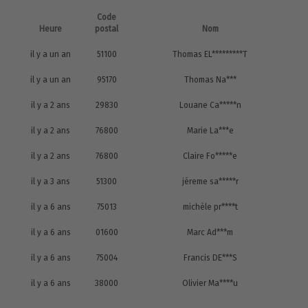
Code
Heure
postal
Nom
il y a un an
51100
Thomas EL*********T
il y a un an
95170
Thomas Na***
il y a 2 ans
29830
Louane Ca*****n
il y a 2 ans
76800
Marie La***e
il y a 2 ans
76800
Claire Fo*****e
il y a 3 ans
51300
jéreme sa*****r
il y a 6 ans
75013
michèle pr****t
il y a 6 ans
01600
Marc Ad***m
il y a 6 ans
75004
Francis DE***S
il y a 6 ans
38000
Olivier Ma****u