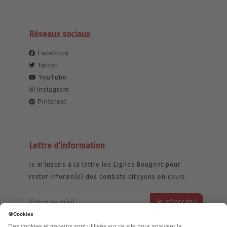
Réseaux sociaux
Facebook
Twitter
YouTube
Instagram
Pinterest
Lettre d’information
Je m’inscris à la lettre les Lignes Bougent pour
rester informé(e) des combats citoyens en cours.
Votre adresse email restera strictement confidentielle et ne sera