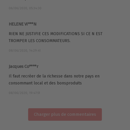
06/06/2020, 05:34:30
HELENE VI***N
RIEN NE JUSTIFIE CES MODIFICATIONS SI CE N EST
TROMPER LES CONSOMMATEURS.
08/06/2020, 14:29:41
Jacques Co****r
Il faut recréer de la richesse dans notre pays en
consommant local et des bonsproduits
08/06/2020, 19:47:51
Charger plus de commentaires