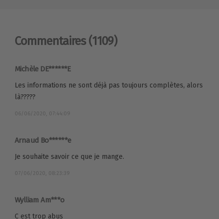
Commentaires
(1109)
Michèle DE******E
Les informations ne sont déjà pas toujours complètes, alors
là?????
06/06/2020, 07:44:09
Arnaud Bo******e
Je souhaite savoir ce que je mange.
07/06/2020, 08:23:39
Wylliam Am***o
C est trop abus