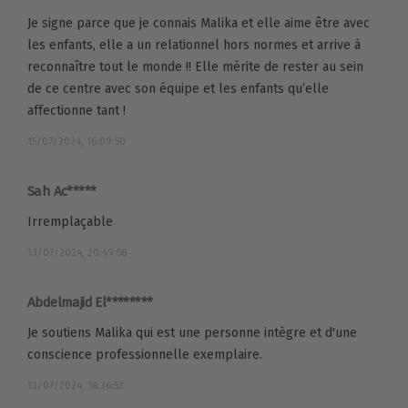
Je signe parce que je connais Malika et elle aime être avec
les enfants, elle a un relationnel hors normes et arrive à
reconnaître tout le monde !! Elle mérite de rester au sein
de ce centre avec son équipe et les enfants qu’elle
affectionne tant !
15/07/2024, 16:09:50
Sah Ac*****
Irremplaçable
13/07/2024, 20:49:58
Abdelmajid El********
Je soutiens Malika qui est une personne intègre et d'une
conscience professionnelle exemplaire.
13/07/2024, 18:36:53