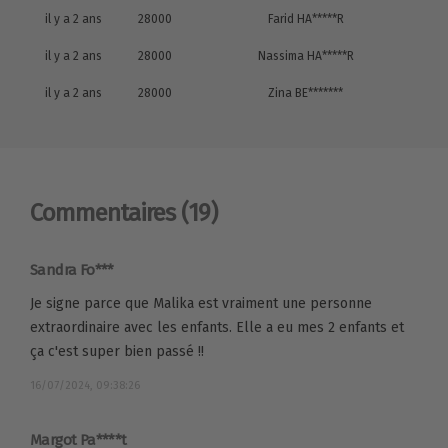
il y a 2 ans
28000
Farid HA*****R
il y a 2 ans
28000
Nassima HA*****R
il y a 2 ans
28000
Zina BE*******
Commentaires
(19)
Sandra Fo***
Je signe parce que Malika est vraiment une personne
extraordinaire avec les enfants. Elle a eu mes 2 enfants et
ça c'est super bien passé !!
16/07/2024, 09:38:26
Margot Pa****t