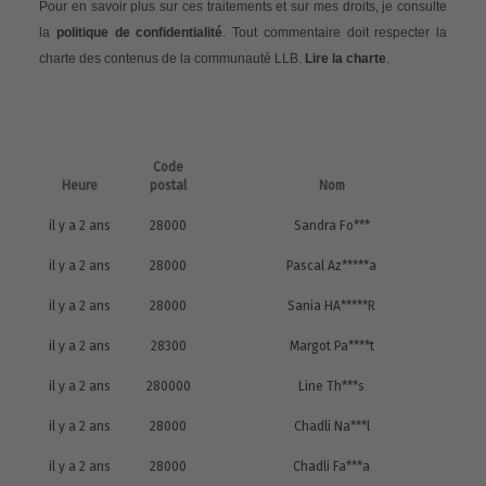
Pour en savoir plus sur ces traitements et sur mes droits, je consulte
la
politique de confidentialité
. Tout commentaire doit respecter la
charte des contenus de la communauté LLB.
Lire la charte
.
Code
Heure
postal
Nom
il y a 2 ans
28000
Sandra Fo***
il y a 2 ans
28000
Pascal Az*****a
il y a 2 ans
28000
Sania HA*****R
il y a 2 ans
28300
Margot Pa****t
il y a 2 ans
280000
Line Th***s
il y a 2 ans
28000
Chadli Na***l
il y a 2 ans
28000
Chadli Fa***a