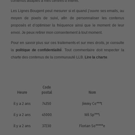
contenus adaptés à mes centres d’intérêt.
Les Lignes Bougent peut mesurer si et quand j’ouvre ses emails, au
moyen de pixels de suivi, afin de personnaliser les contenus
proposés et d’optimiser la fréquence ainsi que le moment de leur
envoi. Je peux retirer mon consentement à tout moment.
Pour en savoir plus sur ces traitements et sur mes droits, je consulte
la
politique de confidentialité
. Tout commentaire doit respecter la
charte des contenus de la communauté LLB.
Lire la charte
.
Code
Heure
postal
Nom
il y a 2 ans
74350
Jimmy Co***t
il y a 2 ans
45000
Wil Sp***i
il y a 2 ans
37230
Florian So*****e