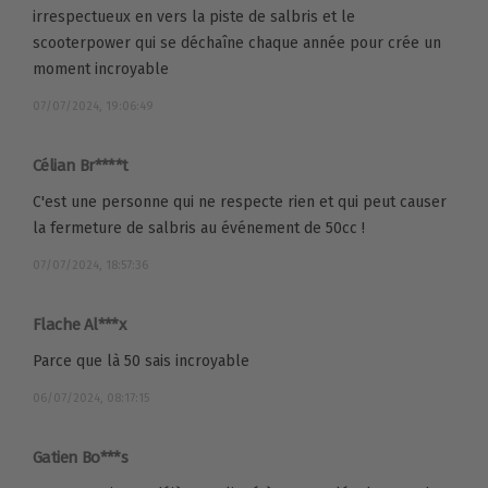
irrespectueux en vers la piste de salbris et le
scooterpower qui se déchaîne chaque année pour crée un
moment incroyable
07/07/2024, 19:06:49
Célian Br****t
C'est une personne qui ne respecte rien et qui peut causer
la fermeture de salbris au événement de 50cc !
07/07/2024, 18:57:36
Flache Al***x
Parce que là 50 sais incroyable
06/07/2024, 08:17:15
Gatien Bo***s