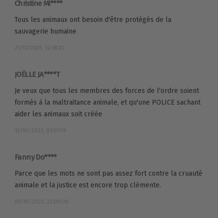
Christine Mi****
Tous les animaux ont besoin d'être protégés de la
sauvagerie humaine
25/11/2025, 12:18:21
JOËLLE JA****T
Je veux que tous les membres des forces de l'ordre soient
formés à la maltraitance animale, et qu'une POLICE sachant
aider les animaux soit créée
12/10/2023, 01:57:39
Fanny Do****
Parce que les mots ne sont pas assez fort contre la cruauté
animale et la justice est encore trop clémente.
05/10/2023, 22:00:30