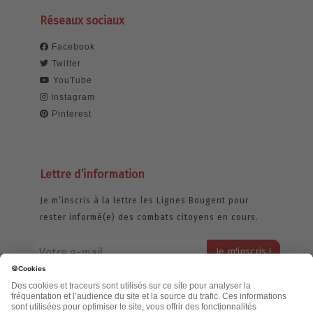
Réseaux sociaux
Facebook
Twitter
YouTube
Instagram
Pinterest
Lettre d’information
Je m’inscris à la lettre les Lignes Bougent pour
rester informé(e) des combats citoyens en cours.
Votre adresse email restera strictement confidentielle et ne sera
jamais échangée. Pour consulter notre politique de confidentialité,
cliquez ici.