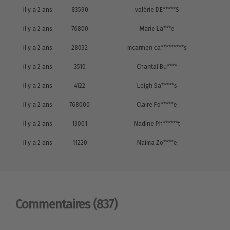
il y a 2 ans
83590
valérie DE*****S
il y a 2 ans
76800
Marie La***e
il y a 2 ans
28032
mcarmen ca*********s
il y a 2 ans
3510
Chantal Bu****
il y a 2 ans
4122
Leigh Sa*****s
il y a 2 ans
768000
Claire Fo*****e
il y a 2 ans
13001
Nadine Ph******t
il y a 2 ans
11220
Naima Zo****e
Commentaires
(837)