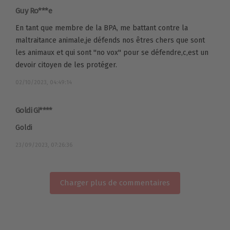
Guy Ro***e
En tant que membre de la BPA, me battant contre la
maltraitance animale,je défends nos êtres chers que sont
les animaux et qui sont ''no vox'' pour se défendre,c,est un
devoir citoyen de les protéger.
02/10/2023, 04:49:14
Goldi Gi****
Goldi
23/09/2023, 07:26:36
Charger plus de commentaires