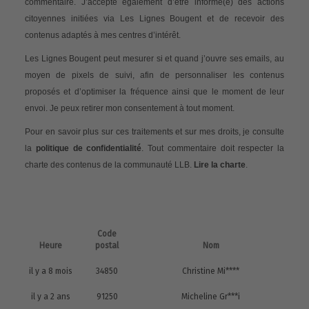
commentaire. J’accepte également d’être informé(e) des actions
citoyennes initiées via Les Lignes Bougent et de recevoir des
contenus adaptés à mes centres d’intérêt.
Les Lignes Bougent peut mesurer si et quand j’ouvre ses emails, au
moyen de pixels de suivi, afin de personnaliser les contenus
proposés et d’optimiser la fréquence ainsi que le moment de leur
envoi. Je peux retirer mon consentement à tout moment.
Pour en savoir plus sur ces traitements et sur mes droits, je consulte
la
politique de confidentialité
. Tout commentaire doit respecter la
charte des contenus de la communauté LLB.
Lire la charte
.
Code
Heure
postal
Nom
il y a 8 mois
34850
Christine Mi****
il y a 2 ans
91250
Micheline Gr***i