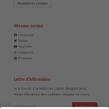
Paramètres cookies
Réseaux sociaux
Facebook
Twitter
YouTube
Instagram
Pinterest
Lettre d’information
Je m’inscris à la lettre les Lignes Bougent pour
rester informé(e) des combats citoyens en cours.