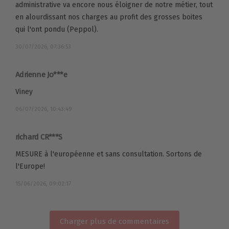
administrative va encore nous éloigner de notre métier, tout
en alourdissant nos charges au profit des grosses boites
qui l'ont pondu (Peppol).
30/07/2026, 07:36:53
Adrienne Jo***e
Viney
06/07/2026, 10:43:49
richard CR***S
MESURE à l'européenne et sans consultation. Sortons de
l'Europe!
15/06/2026, 09:02:17
Charger plus de commentaires