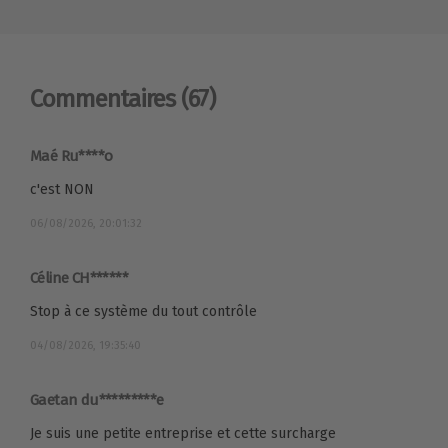
Commentaires
(67)
Maé Ru****o
c'est NON
06/08/2026, 20:01:32
Céline CH******
Stop à ce système du tout contrôle
04/08/2026, 19:35:40
Gaetan du*********e
Je suis une petite entreprise et cette surcharge