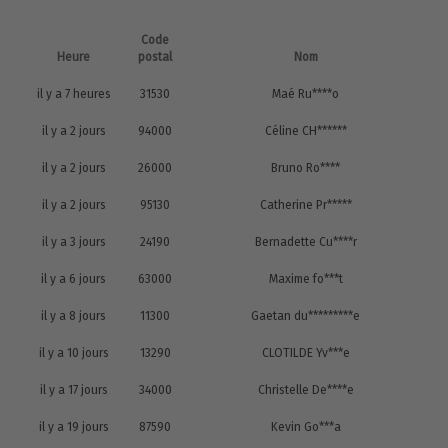
Code
Heure
postal
Nom
il y a 7 heures
31530
Maé Ru****o
il y a 2 jours
94000
Céline CH******
il y a 2 jours
26000
Bruno Ro****
il y a 2 jours
95130
Catherine Pr*****
il y a 3 jours
24190
Bernadette Cu****r
il y a 6 jours
63000
Maxime fo***t
il y a 8 jours
11300
Gaetan du*********e
il y a 10 jours
13290
CLOTILDE Yv***e
il y a 17 jours
34000
Christelle De****e
il y a 19 jours
87590
Kevin Go***a