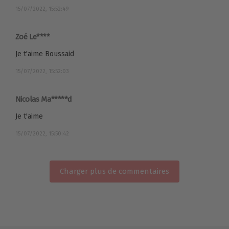
15/07/2022, 15:52:49
Zoé Le****
Je t'aime Boussaid
15/07/2022, 15:52:03
Nicolas Ma*****d
Je t'aime
15/07/2022, 15:50:42
Charger plus de commentaires