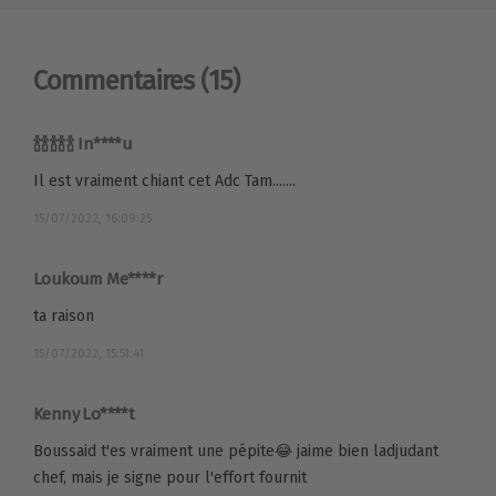
Commentaires
(15)
🍾🍾🍾🍾🍾 In****u
Il est vraiment chiant cet Adc Tam.......
15/07/2022, 16:09:25
Loukoum Me****r
ta raison
15/07/2022, 15:51:41
Kenny Lo****t
Boussaid t'es vraiment une pépite😂 jaime bien ladjudant
chef, mais je signe pour l'effort fournit