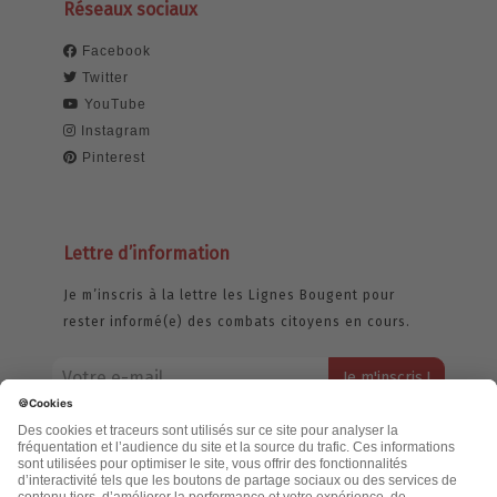
Réseaux sociaux
Facebook
Twitter
YouTube
Instagram
Pinterest
Lettre d’information
Je m’inscris à la lettre les Lignes Bougent pour
rester informé(e) des combats citoyens en cours.
Votre adresse email restera strictement confidentielle et ne sera
jamais échangée. Pour consulter notre politique de confidentialité,
cliquez ici.