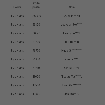
Code
Heure
postal
Nom
il y a 4 ans
000019
🍾🍾🍾🍾🍾 In****u
il y a 4 ans
59420
Loukoum Me****r
il y a 4 ans
60540
Kenny Lo****t
il y a 4 ans
91220
Teo He***n
il y a 4 ans
76790
Hugo Gn********
il y a 4 ans
56250
Zoé Le****
il y a 4 ans
47210
Yanis Fa***e
il y a 4 ans
13600
Nicolas Ma*****d
il y a 4 ans
18500
Evan Ga*******
il y a 4 ans
18000
Liam RO***O