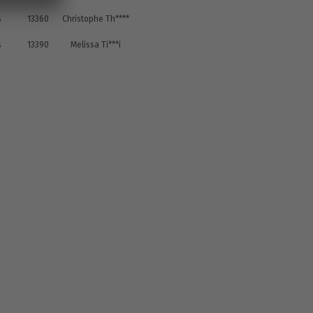
s
13360
Christophe Th****
s
13390
Melissa Ti***i