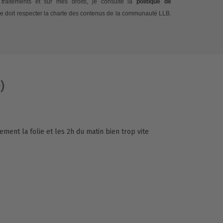
traitements et sur mes droits, je consulte la
politique de
e doit respecter la charte des contenus de la communauté LLB.
)
ement la folie et les 2h du matin bien trop vite