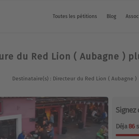
Toutes les pétitions
Blog
Assoc
re du Red Lion ( Aubagne ) pl
Destinataire(s) : Directeur du Red Lion ( Aubagne )
Signez 
Déja
86
s