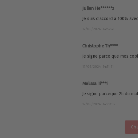
Julien He******z
Je suis d’accord a 100% avec 
17/06/2024, 14:54:41
Christophe Th****
Je signe parce que mes cop
17/06/2024, 14:51:11
Melissa Ti***i
Je signe parceque 2h du mati
17/06/2024, 14:29:32
Cha