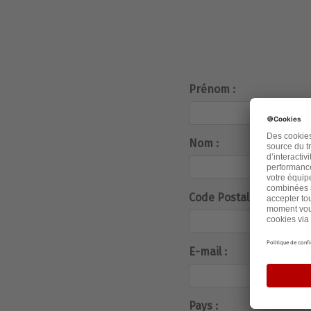
Prénom :
Nom :
Code Postal :
E-mail :
Pays :