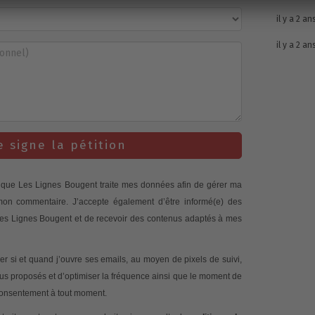
il y a 2 an
il y a 2 an
e signe la pétition
te que Les Lignes Bougent traite mes données afin de gérer ma
 mon commentaire. J’accepte également d’être informé(e) des
 Les Lignes Bougent et de recevoir des contenus adaptés à mes
 si et quand j’ouvre ses emails, au moyen de pixels de suivi,
nus proposés et d’optimiser la fréquence ainsi que le moment de
 consentement à tout moment.