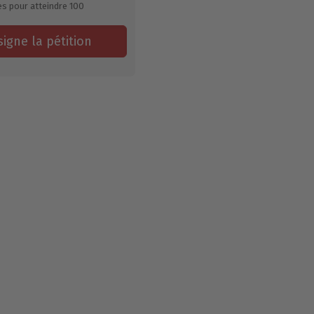
es pour atteindre
100
signe la pétition