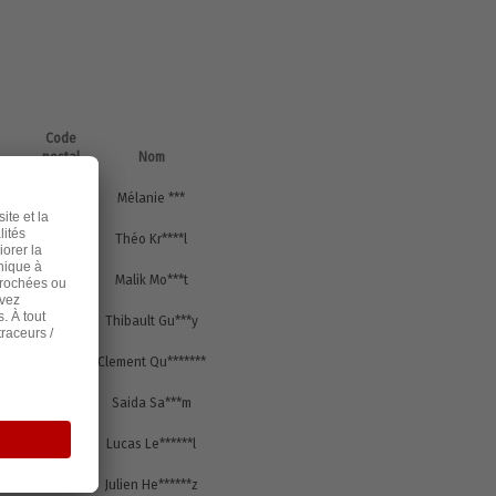
Code
postal
Nom
s
13090
Mélanie ***
s
13012
Théo Kr****l
s
13400
Malik Mo***t
s
83100
Thibault Gu***y
s
13011
Clement Qu*******
s
13400
Saida Sa***m
s
13011
Lucas Le******l
s
13400
Julien He******z