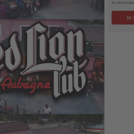
14
nécessair
Je 