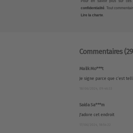
Pour en savoir plus sur ces 
confidentialité
. Tout commentair
Lire la charte
.
Commentaires
(29
Malik Mo***t
Je signe parce que c’est tell
18/06/2024, 09:46:33
Saida Sa***m
J'adore cet endroit
17/06/2024, 18:54:22