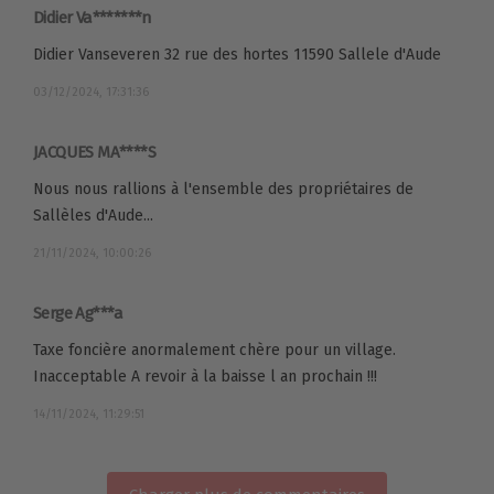
Didier Va*******n
Didier Vanseveren 32 rue des hortes 11590 Sallele d'Aude
03/12/2024, 17:31:36
JACQUES MA****S
Nous nous rallions à l'ensemble des propriétaires de
Sallèles d'Aude...
21/11/2024, 10:00:26
Serge Ag***a
Taxe foncière anormalement chère pour un village.
Inacceptable A revoir à la baisse l an prochain !!!
14/11/2024, 11:29:51