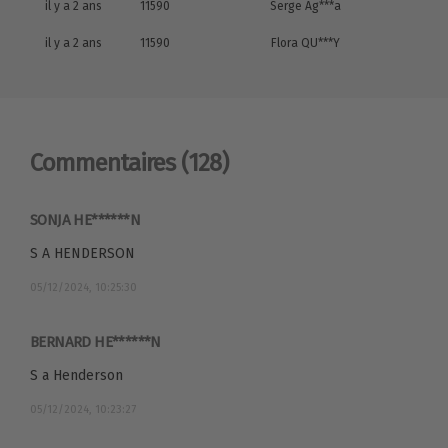
il y a 2 ans
11590
Serge Ag***a
il y a 2 ans
11590
Flora QU***Y
Commentaires
(128)
SONJA HE******N
S A HENDERSON
05/12/2024, 10:25:30
BERNARD HE******N
S a Henderson
05/12/2024, 10:23:27