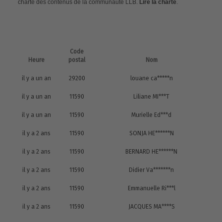
charte des contenus de la communauté LLB.
Lire la charte
.
Code
Heure
postal
Nom
il y a un an
29200
louane ca*****n
il y a un an
11590
Liliane MI***T
il y a un an
11590
Murielle Ed***d
il y a 2 ans
11590
SONJA HE******N
il y a 2 ans
11590
BERNARD HE******N
il y a 2 ans
11590
Didier Va*******n
il y a 2 ans
11590
Emmanuelle Ri***l
il y a 2 ans
11590
JACQUES MA****S