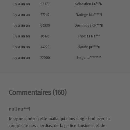
il y a un an
95370
Sébastien LA***N
il y a un an
27240
Nadege Ma*****l
il y a un an
60330
Dominique CH***B
il y a un an
95170
Thomas Na***
il y a un an
44220
claude pr****u
il y a un an
22000
Serge Ja********
Commentaires
(160)
null nu***l
Je signe contre cette mafia qui nous dirige tout avec la
complicité des merdias, de la justice-business et de