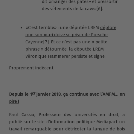
dit «manger des pâtes» et «ressortir
des vêtements de la cave»
[6]
.
«C’est terrible» : une députée LREM
déplore
que son mari doive se priver de Porsche
Cayenne
[7]
. Et ce n’est pas une « petite
phrase » détournée, la députée LREM
Véronique Hammerer persiste et signe.
Proprement indécent.
er
Depuis le 1
janvier 2018, ça continue avec l’AMFM… en
pire !
Paul Cassia, Professeur des universités en droit, a
publié sur le site d’information politique Mediapart un
travail remarquable pour détricoter la langue de bois