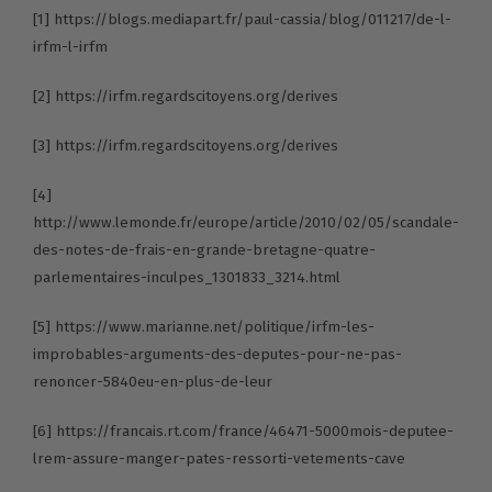
[1]
https://blogs.mediapart.fr/paul-cassia/blog/011217/de-l-
irfm-l-irfm
[2]
https://irfm.regardscitoyens.org/derives
[3]
https://irfm.regardscitoyens.org/derives
[4]
http://www.lemonde.fr/europe/article/2010/02/05/scandale-
des-notes-de-frais-en-grande-bretagne-quatre-
parlementaires-inculpes_1301833_3214.html
[5]
https://www.marianne.net/politique/irfm-les-
improbables-arguments-des-deputes-pour-ne-pas-
renoncer-5840eu-en-plus-de-leur
[6]
https://francais.rt.com/france/46471-5000mois-deputee-
lrem-assure-manger-pates-ressorti-vetements-cave