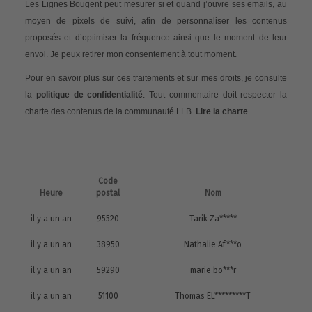
Les Lignes Bougent peut mesurer si et quand j’ouvre ses emails, au
moyen de pixels de suivi, afin de personnaliser les contenus
proposés et d’optimiser la fréquence ainsi que le moment de leur
envoi. Je peux retirer mon consentement à tout moment.
Pour en savoir plus sur ces traitements et sur mes droits, je consulte
la
politique de confidentialité
. Tout commentaire doit respecter la
charte des contenus de la communauté LLB.
Lire la charte
.
Code
Heure
postal
Nom
il y a un an
95520
Tarik Za*****
il y a un an
38950
Nathalie Af***o
il y a un an
59290
marie bo***r
il y a un an
51100
Thomas EL*********T