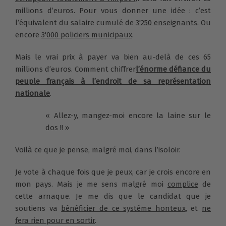
millions d’euros. Pour vous donner une idée : c’est
l’équivalent du salaire cumulé de
3'250 enseignants
. Ou
encore
3'000 policiers municipaux
.
Mais le vrai prix à payer va bien au-delà de ces 65
millions d’euros. Comment chiffrer
l’énorme défiance du
peuple français à l’endroit de sa représentation
nationale
.
« Allez-y, mangez-moi encore la laine sur le
dos !! »
Voilà ce que je pense, malgré moi, dans l’isoloir.
Je vote à chaque fois que je peux, car je crois encore en
mon pays. Mais je me sens malgré moi
complice
de
cette arnaque. Je me dis que le candidat que je
soutiens va
bénéficier de ce système honteux
, et
ne
fera rien pour en sortir
.