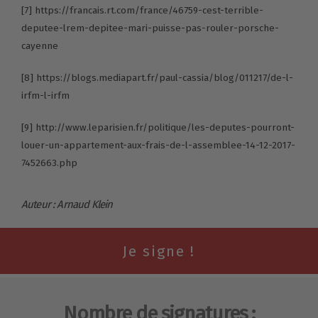
[7]
https://francais.rt.com/france/46759-cest-terrible-
deputee-lrem-depitee-mari-puisse-pas-rouler-porsche-
cayenne
[8]
https://blogs.mediapart.fr/paul-cassia/blog/011217/de-l-
irfm-l-irfm
[9]
http://www.leparisien.fr/politique/les-deputes-pourront-
louer-un-appartement-aux-frais-de-l-assemblee-14-12-2017-
7452663.php
Auteur : Arnaud Klein
Nombre de signatures :