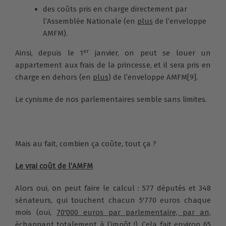
des coûts pris en charge directement par
l’Assemblée Nationale (en
plus
de l’enveloppe
AMFM).
er
Ainsi, depuis le 1
janvier, on peut se louer un
appartement aux frais de la princesse, et il sera pris en
charge en dehors (en
plus
) de l’enveloppe AMFM
[9]
.
Le cynisme de nos parlementaires semble sans limites.
Mais au fait, combien ça coûte, tout ça ?
Le vrai coût de l’AMFM
Alors oui, on peut faire le calcul : 577 députés et 348
sénateurs, qui touchent chacun 5'770 euros chaque
mois (oui,
70'000 euros par parlementaire, par an,
échappant totalement à l’impôt !
). Cela fait environ 65