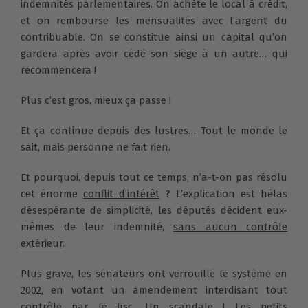
indemnités parlementaires. On achète le local à crédit,
et on rembourse les mensualités avec l’argent du
contribuable. On se constitue ainsi un capital qu’on
gardera après avoir cédé son siège à un autre… qui
recommencera !
Plus c’est gros, mieux ça passe !
Et ça continue depuis des lustres… Tout le monde le
sait, mais personne ne fait rien.
Et pourquoi, depuis tout ce temps, n’a-t-on pas résolu
cet énorme
conflit d’intérêt
? L’explication est hélas
désespérante de simplicité, les députés décident eux-
mêmes de leur indemnité,
sans aucun contrôle
extérieur
.
Plus grave, les sénateurs ont verrouillé le système en
2002, en votant un amendement interdisant tout
contrôle par le fisc. Un scandale ! Les petits