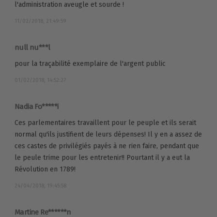
l'administration aveugle et sourde !
11/02/2018, 21:49:59
null nu***l
pour la traçabilité exemplaire de l'argent public
01/02/2018, 14:52:27
Nadia Fo*****i
Ces parlementaires travaillent pour le peuple et ils serait
normal qu'ils justifient de leurs dépenses! Il y en a assez de
ces castes de privilégiés payés à ne rien faire, pendant que
le peule trime pour les entretenir!! Pourtant il y a eut la
Révolution en 1789!
24/04/2018, 19:45:58
Martine Re******n