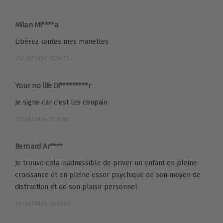
Milan Mi****a
Libérez toutes mes manettes
29/08/2024, 15:34:23
Your no life Di*********r
Je signe car c'est les coupain
29/08/2024, 15:15:46
Bernard Ar****
Je trouve cela inadmissible de priver un enfant en pleine
croissance et en pleine essor psychique de son moyen de
distraction et de son plaisir personnel.
29/08/2024, 12:48:03