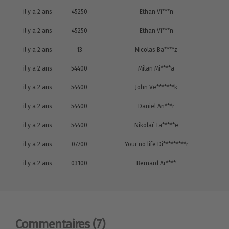
il y a 2 ans
45250
Ethan Vi***n
il y a 2 ans
45250
Ethan Vi***n
il y a 2 ans
13
Nicolas Ba****z
il y a 2 ans
54400
Milan Mi****a
il y a 2 ans
54400
John Ve*******k
il y a 2 ans
54400
Daniel An***r
il y a 2 ans
54400
Nikolaï Ta*****e
il y a 2 ans
07700
Your no life Di*********r
il y a 2 ans
03100
Bernard Ar****
Commentaires
(7)