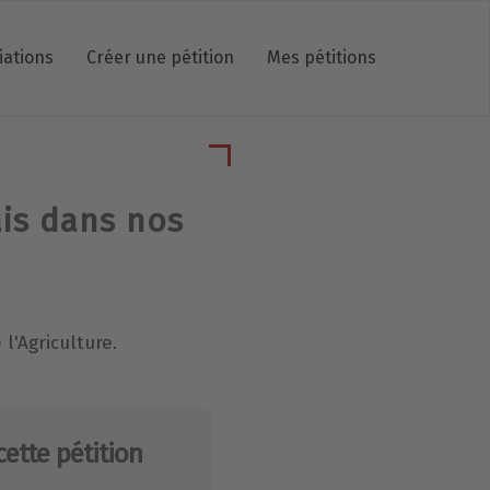
iations
Créer une pétition
Mes pétitions
ais dans nos
 l'Agriculture.
cette pétition