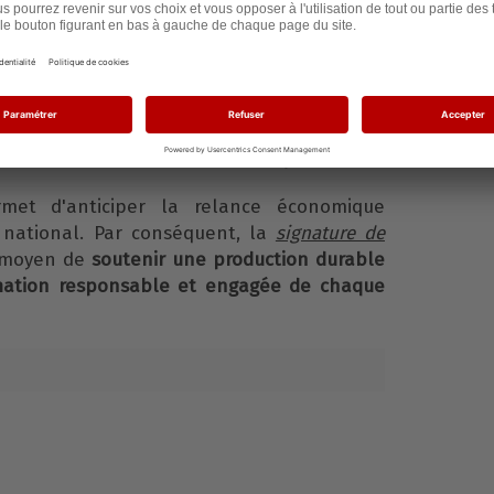
alité que reprend le ministre de l'Économie
, d'après ses déclarations du 24 mars, il a
ppel au patriotisme économique en disant
«
ds distributeurs à un nouvel effort :
 produits français »
.
faveur de la solidarité économique.
rmet d'anticiper la relance économique
 national. Par conséquent, la
signature de
 moyen de
soutenir une production durable
mation responsable et engagée de chaque