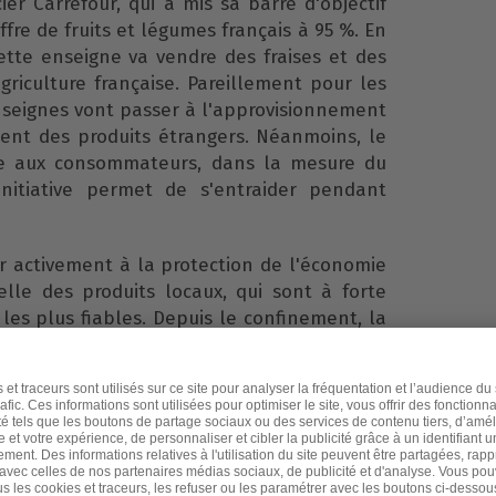
er Carrefour, qui a mis sa barre d'objectif
ffre de fruits et légumes français à 95 %. En
ette enseigne va vendre des fraises et des
griculture française. Pareillement pour les
enseignes vont passer à l'approvisionnement
ment des produits étrangers. Néanmoins, le
ble aux consommateurs, dans la mesure du
initiative permet de s'entraider pendant
r activement à la protection de l'économie
lle des produits locaux, qui sont à forte
t les plus fiables. Depuis le confinement, la
s l'agglomération parisienne a nettement
oration.
n de son Excellence Monsieur Emmanuel
n de l'alimentation n'est pas favorable à
onsommation du pays. Depuis, c'est devenu