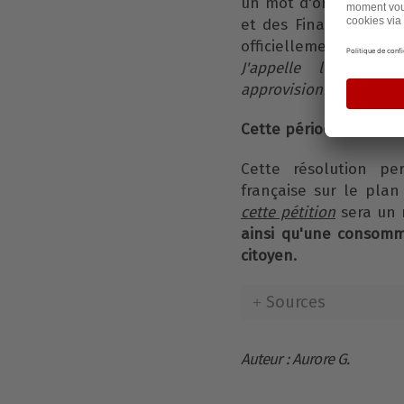
un mot d'ordre d'actu
et des Finances. Ainsi
officiellement fait a
J'appelle les gran
approvisionnez-vous en
Cette période sera en 
Cette résolution pe
française sur le plan
cette pétition
sera un
ainsi qu'une consom
citoyen.
Sources
Auteur : Aurore G.