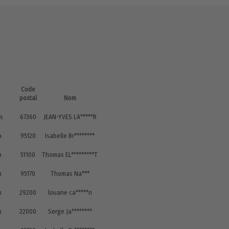
Code
postal
Nom
rs
67360
JEAN-YVES LA*****R
n
95120
Isabelle Br********
n
51100
Thomas EL*********T
n
95170
Thomas Na***
n
29200
louane ca*****n
n
22000
Serge Ja********