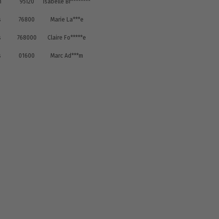
n
95120
Isabelle Br********
s
76800
Marie La***e
s
768000
Claire Fo*****e
s
01600
Marc Ad***m