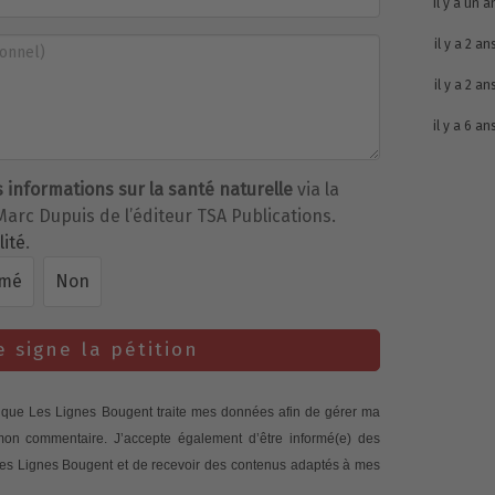
il y a un a
il y a 2 an
il y a 2 an
il y a 6 an
s informations sur la santé naturelle
via la
Marc Dupuis de l’éditeur TSA Publications.
lité
.
rmé
Non
e signe la pétition
te que Les Lignes Bougent traite mes données afin de gérer ma
 mon commentaire. J’accepte également d’être informé(e) des
 Les Lignes Bougent et de recevoir des contenus adaptés à mes