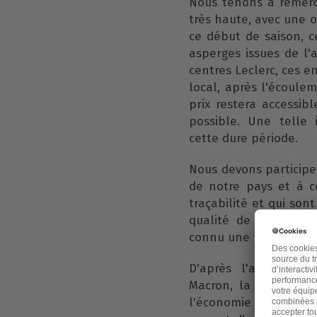
Nous tenons à remerci
très haute, avec une o
ce début de saison, c
asperges issues de l'a
centres Leclerc, ces 
local, après l'écoule
prix restera accessi
possible. Une telle 
cette dure période.
Nous devons participe
de notre pays et à ce
traçabilité et qui son
qualité de l'air dan
connu une forte améli
D'après l'allocutio
Macron, la délégatio
l'économie et à la c