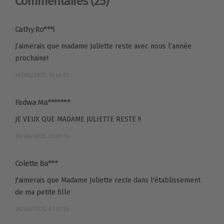
Commentaires
(25)
Cathy Ro***i
J’aimerais que madame Juliette reste avec nous l’année
prochaine!
26/06/2025, 13:42:02
Fadwa Ma*******
JE VEUX QUE MADAME JULIETTE RESTE !!
26/06/2025, 13:39:34
Colette Ba***
J'aimerais que Madame Juliette reste dans l'établissement
de ma petite fille
26/06/2025, 07:37:26