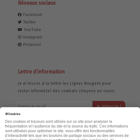
Réseaux sociaux
Facebook
Twitter
YouTube
Instagram
Pinterest
Lettre d’information
Je m’inscris à la lettre les Lignes Bougent pour
rester informé(e) des combats citoyens en cours.
Votre adresse email restera strictement confidentielle et ne sera
jamais échangée. Pour consulter notre politique de confidentialité,
cliquez ici.