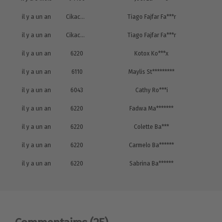
il y a un an
Cikacnrgc
Tiago Fajfar Fa***r
il y a un an
Cikacnrgc
Tiago Fajfar Fa***r
il y a un an
6220
Kotox Ko***x
il y a un an
6110
Maylis St*********
il y a un an
6043
Cathy Ro***i
il y a un an
6220
Fadwa Ma*******
il y a un an
6220
Colette Ba***
il y a un an
6220
Carmelo Ba******
il y a un an
6220
Sabrina Ba******