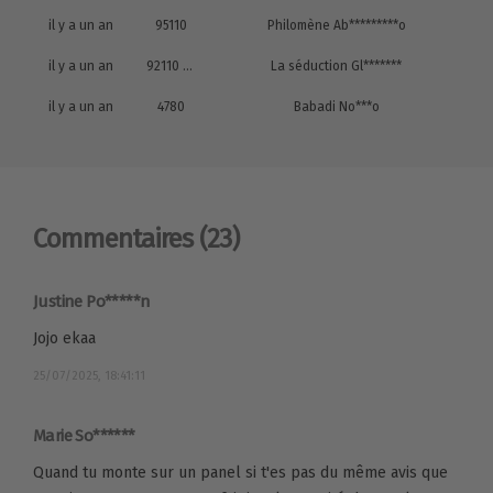
il y a un an
95110
Philomène Ab*********o
il y a un an
92110 clichy
La séduction Gl*******
il y a un an
4780
Babadi No***o
Commentaires
(23)
Justine Po*****n
Jojo ekaa
25/07/2025, 18:41:11
Marie So******
Quand tu monte sur un panel si t'es pas du même avis que