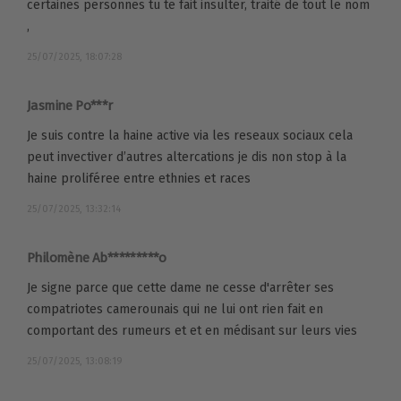
certaines personnes tu te fait insulter, traité de tout le nom
,
25/07/2025, 18:07:28
Jasmine Po***r
Je suis contre la haine active via les reseaux sociaux cela
peut invectiver d’autres altercations je dis non stop à la
haine proliféree entre ethnies et races
25/07/2025, 13:32:14
Philomène Ab*********o
Je signe parce que cette dame ne cesse d'arrêter ses
compatriotes camerounais qui ne lui ont rien fait en
comportant des rumeurs et et en médisant sur leurs vies
25/07/2025, 13:08:19