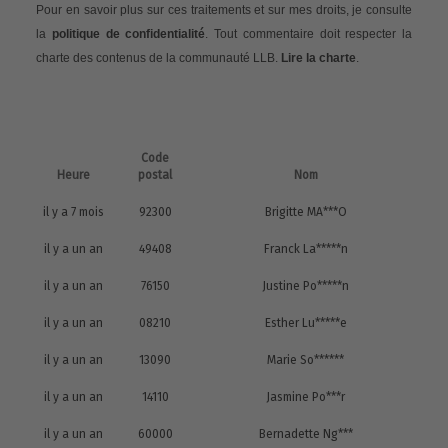
Pour en savoir plus sur ces traitements et sur mes droits, je consulte
la
politique de confidentialité
. Tout commentaire doit respecter la
charte des contenus de la communauté LLB.
Lire la charte
.
Code
Heure
postal
Nom
il y a 7 mois
92300
Brigitte MA***O
il y a un an
49408
Franck La*****n
il y a un an
76150
Justine Po*****n
il y a un an
08210
Esther Lu*****e
il y a un an
13090
Marie So******
il y a un an
14110
Jasmine Po***r
il y a un an
60000
Bernadette Ng***