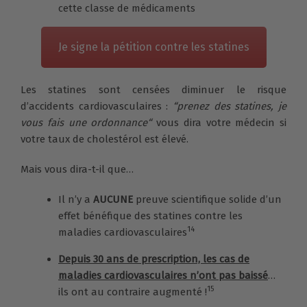
cette classe de médicaments
Je signe la pétition contre les statines
Les statines sont censées diminuer le risque
d’accidents cardiovasculaires :
“prenez des statines, je
vous fais une ordonnance“
vous dira votre médecin si
votre taux de cholestérol est élevé.
Mais vous dira-t-il que…
Il n’y a
AUCUNE
preuve scientifique solide d’un
effet bénéfique des statines contre les
14
maladies cardiovasculaires
Depuis 30 ans de prescription, les cas de
maladies cardiovasculaires n’ont pas baissé
…
15
ils ont au contraire augmenté !