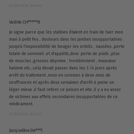
02/06/2026, 16:45:02
Valérie CH*****R
Je signe parce que les statines étaient en train de tuer mon
mari à petit feu , douleurs dans les jambes insupportables
jusqu'à l'impossibilité de bouger les orteils , nausées ,perte
totale de sommeil ,et d'appétit.,donc perte de poids ,plus
de muscles ,grosses déprime , tremblement , mauvaise
haleine etc...cela devait passer dans les 3 /4 jours après
arrêt du traitement ,nous en sommes à deux mois de
souffrances et après deux semaines d'arrêt à peine un
léger mieux ,il faut retirer ce poison et vite ,il y a eu assez
de victimes aux effets secondaires insupportables de ce
médicament.
01/06/2026, 19:33:22
Jacqueline De***l