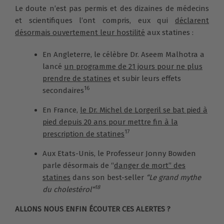
Le doute n’est pas permis et des dizaines de médecins
et scientifiques l’ont compris, eux qui
déclarent
désormais ouvertement leur hostilité
aux statines :
En Angleterre, le célèbre Dr. Aseem Malhotra a
lancé
un programme de 21 jours pour ne plus
prendre de statines
et subir leurs effets
16
secondaires
En France,
le Dr. Michel de Lorgeril se bat pied à
pied depuis 20 ans pour mettre fin à la
17
prescription de statines
Aux Etats-Unis, le Professeur Jonny Bowden
parle désormais de “
danger de mort” des
statines
dans son best-seller
“Le grand mythe
18
du cholestérol“
ALLONS NOUS ENFIN ÉCOUTER CES ALERTES ?