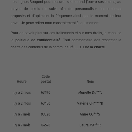
Les Lignes Bougent peut mesurer si et quand j’ouvre ses emails, au
moyen de pixels de suivi, afin de personnaliser les contenus
proposés et d’optimiser la fréquence ainsi que le moment de leur
envoi. Je peux retirer mon consentement à tout moment.
Pour en savoir plus sur ces traitements et sur mes droits, je consulte
la
politique de confidentialité
. Tout commentaire doit respecter la
charte des contenus de la communauté LLB.
Lire la charte
.
Code
Heure
postal
Nom
il y a 2 mois
63190
Murielle Du***t
il y a 2 mois
63450
Valérie CH*****R
il y a 7 mois
93320
Anne CO***S
il y a 7 mois
84570
Laura MA***R