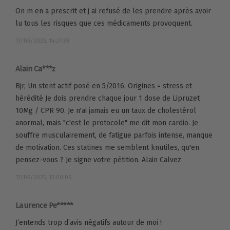
On m en a prescrit et j ai refusé de les prendre après avoir
lu tous les risques que ces médicaments provoquent.
17/06/2025, 14:27:38
Alain Ca***z
Bjr, Un stent actif posé en 5/2016. Origines = stress et
hérédité Je dois prendre chaque jour 1 dose de Lipruzet
10Mg / CPR 90. Je n'ai jamais eu un taux de cholestérol
anormal, mais "c'est le protocole" me dit mon cardio. Je
souffre musculairement, de fatigue parfois intense, manque
de motivation. Ces statines me semblent knutiles, qu'en
pensez-vous ? Je signe votre pétition. Alain Calvez
17/06/2025, 13:00:06
Laurence Pe*****
J’entends trop d’avis négatifs autour de moi !