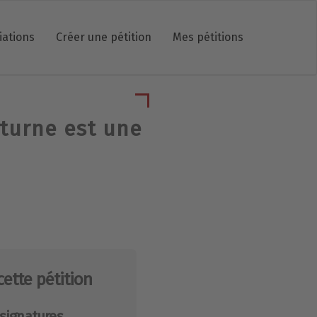
iations
Créer une pétition
Mes pétitions
cturne est une
cette pétition
signatures