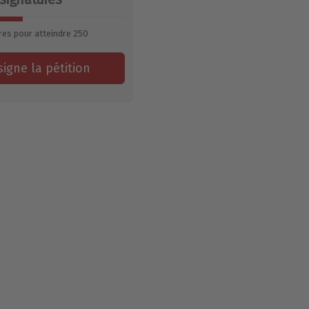
res pour atteindre
250
signe la pétition