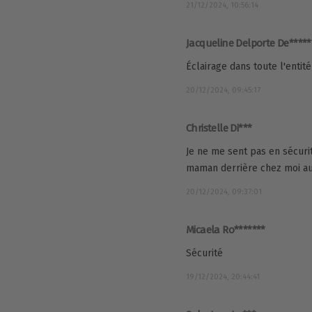
21/12/2024, 10:56:14
Jacqueline Delporte De*****
Éclairage dans toute l'enti
20/12/2024, 09:45:17
Christelle Di***
Je ne me sent pas en sécuri
maman derrière chez moi au
20/12/2024, 09:37:01
Micaela Ro*******
Sécurité
19/12/2024, 20:44:41