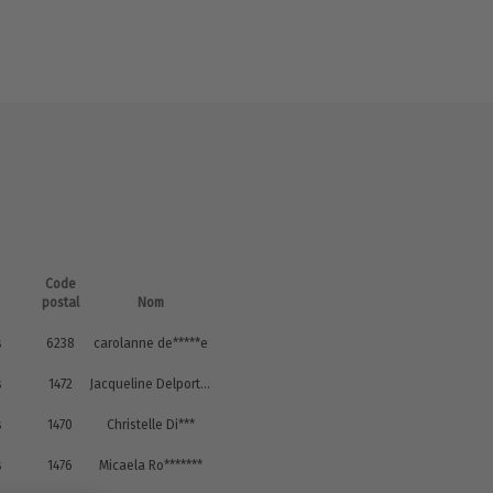
Code
postal
Nom
s
6238
carolanne de*****e
s
1472
Jacqueline Delporte De******
s
1470
Christelle Di***
s
1476
Micaela Ro*******