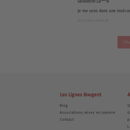
Salvatore La***a
Je me sens dans une insécuri
19/12/2024, 19:01:18
Cha
Les Lignes Bougent
A
Blog
Q
Associations mises en lumière
G
Contact
p
L