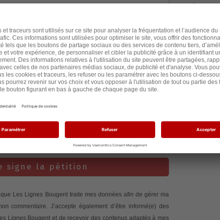
il y a 2 an
il y a 2 an
il y a 2 an
il y a 2 an
il y a 2 an
il y a 2 an
e signe la pétition
te que Les Lignes Bougent traite mes données afin de gérer ma
 mon commentaire. J’accepte également d’être informé(e) des
 Les Lignes Bougent et de recevoir des contenus adaptés à mes