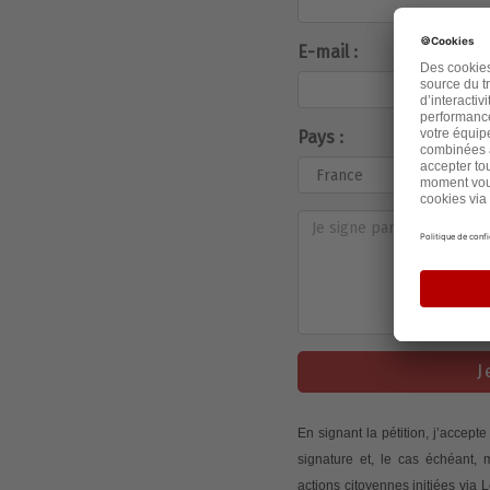
E-mail :
Pays :
J
En signant la pétition, j’accep
signature et, le cas échéant,
actions citoyennes initiées via