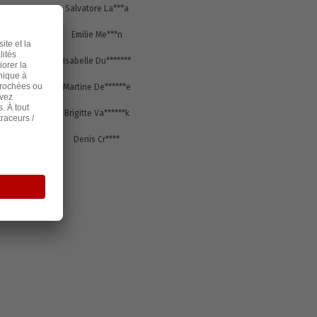
s
1476
Salvatore La***a
s
1476
Emilie Me***n
s
1476
Isabelle Du*******
s
1476
Martine De******e
s
1471
Brigitte Va******k
s
1470
Denis Cr****