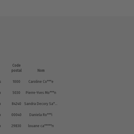
Code
postal
Nom
s
1000
Caroline Co***e
n
5030
Pierre-Yves Mo***n
n
84240
Sandra Decory Sa*********y
n
00040
Daniela Ro***i
n
29830
louane ca*****n