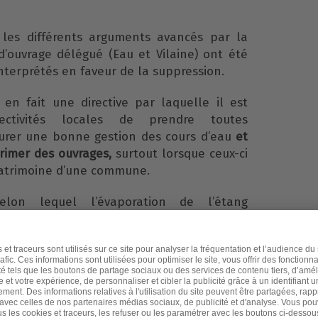
e les différents arguments avancés par la
d’ouvrage délégué (Eau et Vilaine) ont été
interprétés en faveur de la suppression.
en fait une directive par laquelle il est
ctivités locales de prendre toutes
ssurer une bonne gestion des cours d’eau
et
rimer des ouvrages,
surtout lorsque ceux-ci
atrimoine d’une commune.
selon lequel l’évaporation de l’étang
te à l’environnement est battu en brèche
es démontrant bien au contraire que cette
titue un support indispensable au
iodiversité.