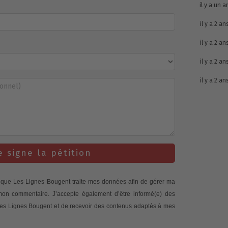
il y a un a
il y a 2 an
il y a 2 an
il y a 2 an
il y a 2 an
e signe la pétition
te que Les Lignes Bougent traite mes données afin de gérer ma
 mon commentaire. J’accepte également d’être informé(e) des
 Les Lignes Bougent et de recevoir des contenus adaptés à mes