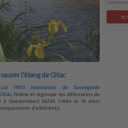
1 321
nécessa
Je 
t sauver l'étang de Célac
n Loi 1901) Association de Sauvegarde
 Célac
fédère et regroupe les défenseurs de
ué à Questembert 56230. Créée le 16 mars
cinquantaine d’adhérents.