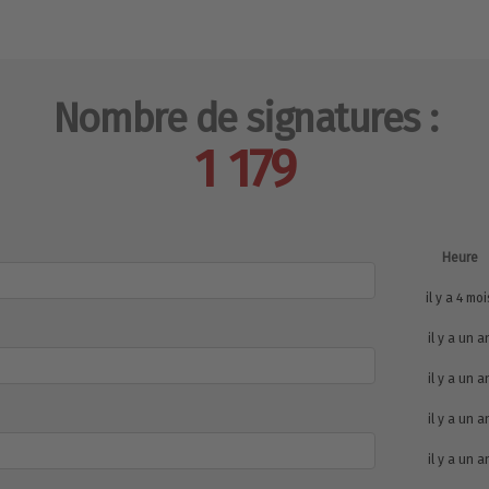
Nombre de signatures :
1 179
Heure
il y a 4 moi
il y a un a
il y a un a
il y a un a
il y a un a