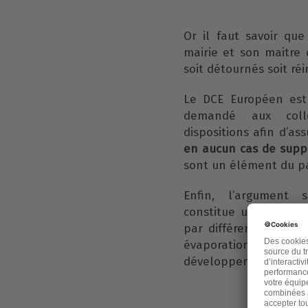
Or il faut savoir qu
mairie et son maitre 
soit détournés soit ré
Le DCE Européen est 
demandé aux colle
dispositions afin d’a
en aucun cas de supp
sont un élément du p
Enfin, l’argument 
constitue une attein
par différentes étud
évaporation cons
développement de la b