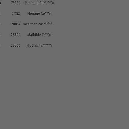
n
78280
Matthieu Ra******o
s
54122
Floriane Co***n
s
28032
mcarmen ca*********s
s
76600
Mathilde Tr***u
s
22600
Nicolas Ta******r