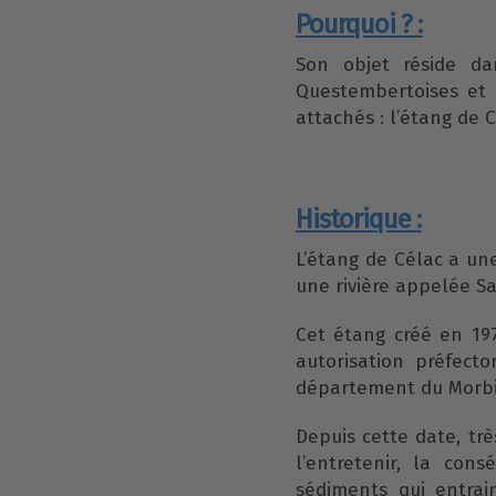
Pourquoi ? :
Son objet réside da
Questembertoises et 
attachés : l’étang de C
Historique :
L’étang de Célac a une
une rivière appelée Sa
Cet étang créé en 197
autorisation préfect
département du Morb
Depuis cette date, trè
l’entretenir, la con
sédiments qui entrai