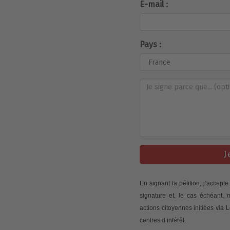
E-mail :
Pays :
J
En signant la pétition, j’accep
signature et, le cas échéant,
actions citoyennes initiées via
centres d’intérêt.