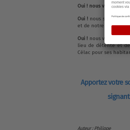
Oui ! nous voulons ga
Oui !
nous sommes part
et de notre rivière et 
Oui !
nous voulons que
lieu de détente et d
Célac pour ses habita
Apportez votre so
signant
Auteur : Philippe