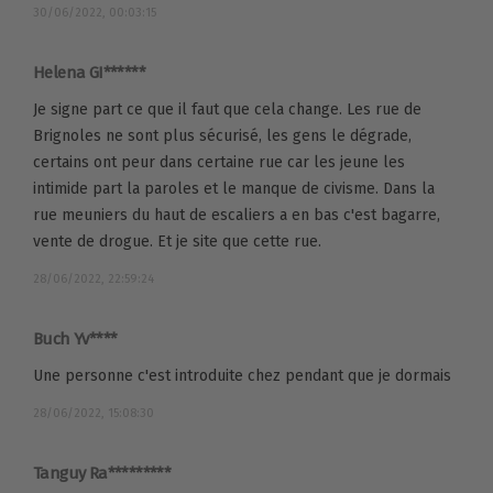
30/06/2022, 00:03:15
Helena GI******
Je signe part ce que il faut que cela change. Les rue de
Brignoles ne sont plus sécurisé, les gens le dégrade,
certains ont peur dans certaine rue car les jeune les
intimide part la paroles et le manque de civisme. Dans la
rue meuniers du haut de escaliers a en bas c'est bagarre,
vente de drogue. Et je site que cette rue.
28/06/2022, 22:59:24
Buch Yv****
Une personne c'est introduite chez pendant que je dormais
28/06/2022, 15:08:30
Tanguy Ra*********