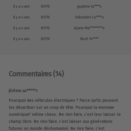
il y a 4 ans
83170
guylene la****x
il y a 4 ans
83170
Sébastien Ca****o
il y a 4 ans
83170
Ayane Ma*********e
il y a 4 ans
83170
Buch Yv****
Commentaires
(14)
jérème sa*****r
Pourquoi des véhicules électriques ? Parce qu'ils peuvent
les désactiver sur un coup de tête. Pourquoi la monnaie
numérique? même chose.. Ne rien faire, c’est leur laisser le
champ libre. Ne rien faire, c’est laisser aux générations
futures un monde déshumanisé. Ne rien faire, c’est