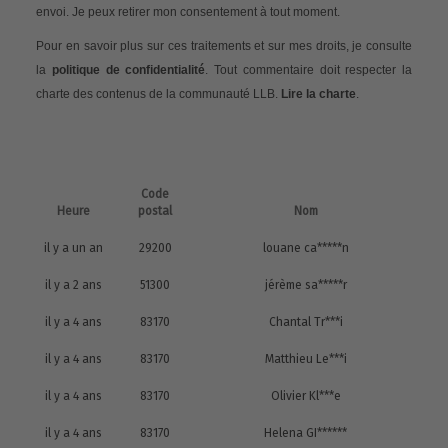
envoi. Je peux retirer mon consentement à tout moment.
Pour en savoir plus sur ces traitements et sur mes droits, je consulte
la
politique de confidentialité
. Tout commentaire doit respecter la
charte des contenus de la communauté LLB.
Lire la charte
.
Code
Heure
postal
Nom
il y a un an
29200
louane ca*****n
il y a 2 ans
51300
jérème sa*****r
il y a 4 ans
83170
Chantal Tr***i
il y a 4 ans
83170
Matthieu Le***i
il y a 4 ans
83170
Olivier Kl***e
il y a 4 ans
83170
Helena GI******