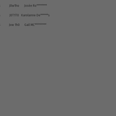
s
J0w1ho
Josée Ro********
s
J0T1T0
Karolanne De******s
s
Jow 1h0
Gail MC*********