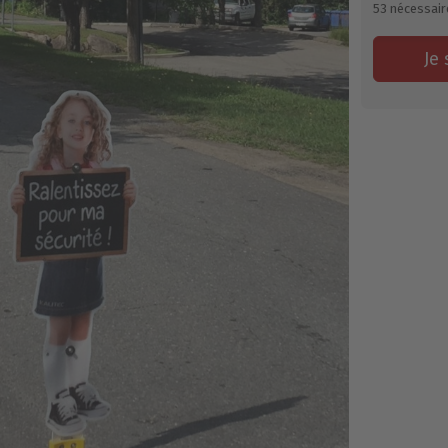
53
nécessair
Je 