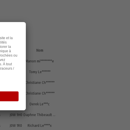
Code
postal
Nom
s
j0t1t0
Manon mi********e
s
J0T1T0
Tomy Le******
s
J0T 1T0
Christiane Ch******
s
J0T 1T0
Christiane Ch******
s
J0t1w0
Derek Le***c
s
J0W 1H0
Daphne Thibeault Th******t
s
J0W 1R0
Richard Le****x