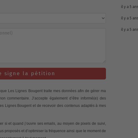
il y a 5 an
il y a 5 an
il y a 5 an
e signe la pétition
te que Les Lignes Bougent traite mes données afin de gérer ma
 mon commentaire. J’accepte également d’être informé(e) des
 Les Lignes Bougent et de recevoir des contenus adaptés à mes
 si et quand j’ouvre ses emails, au moyen de pixels de suivi,
nus proposés et d’optimiser la fréquence ainsi que le moment de