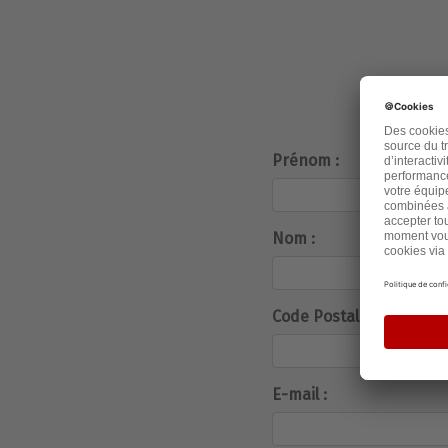
Prénom :
Nom :
Code Postal :
E-mail :