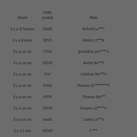
Code
Heure
postal
Nom
il y a 12 heures
35400
Robert La****
il y a 8 mois
78125
Patrick LI***N
il y a un an
71130
geraldine po*****o
il y a un an
20200
André Na***i
il y a un an
1347
Valérian Mo***e
il y a un an
51100
Thomas EL*********T
il y a un an
95170
Thomas Na***
il y a un an
29200
louane ca*****n
il y a un an
34400
Carmo Lo***s
il y a 2 ans
62500
F ***