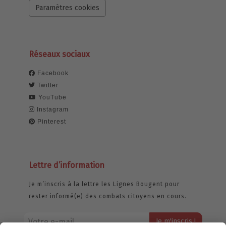
Paramètres cookies
Réseaux sociaux
Facebook
Twitter
YouTube
Instagram
Pinterest
Lettre d’information
Je m’inscris à la lettre les Lignes Bougent pour
rester informé(e) des combats citoyens en cours.