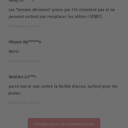
Nelly To*****r
Les "bonnes décisions" prises par l’IA n’existent pas et ne
peuvent surtout pas remplacer les nôtres ! 🤣🤡🙃
05/03/2023, 13:41:27
Miryam Wy******e
Merci
07/03/2023, 06:57:52
Beatrice Zu***r
parce que je suis contre la facilité d'acces, surtout pour les
jeunes .
06/03/2023, 23:57:46
Charger plus de commentaires