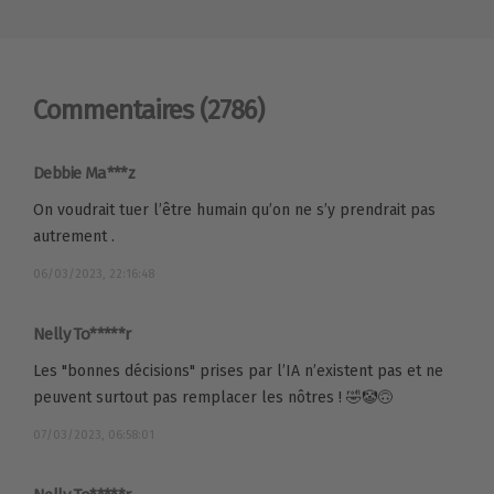
Commentaires
(2786)
Debbie Ma***z
On voudrait tuer l’être humain qu’on ne s’y prendrait pas
autrement .
06/03/2023, 22:16:48
Nelly To*****r
Les "bonnes décisions" prises par l’IA n’existent pas et ne
peuvent surtout pas remplacer les nôtres ! 🤣🤡🙃
07/03/2023, 06:58:01