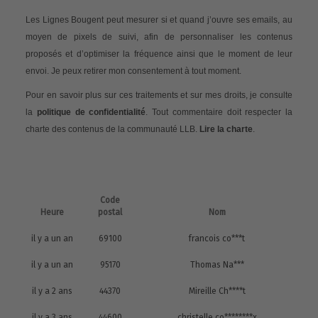
Les Lignes Bougent peut mesurer si et quand j’ouvre ses emails, au
moyen de pixels de suivi, afin de personnaliser les contenus
proposés et d’optimiser la fréquence ainsi que le moment de leur
envoi. Je peux retirer mon consentement à tout moment.
Pour en savoir plus sur ces traitements et sur mes droits, je consulte
la
politique de confidentialité
. Tout commentaire doit respecter la
charte des contenus de la communauté LLB.
Lire la charte
.
Code
Heure
postal
Nom
il y a un an
69100
francois co***t
il y a un an
95170
Thomas Na***
il y a 2 ans
44370
Mireille Ch****t
il y a 3 ans
44600
christelle co********x