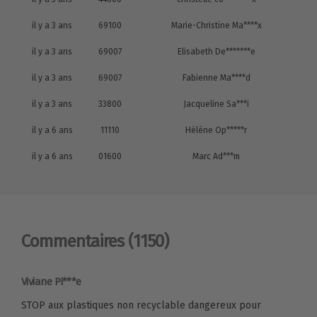
il y a 3 ans
69100
Marie-Christine Ma****x
il y a 3 ans
69007
Elisabeth De*******e
il y a 3 ans
69007
Fabienne Ma****d
il y a 3 ans
33800
Jacqueline Sa***i
il y a 6 ans
11110
Hélène Op*****r
il y a 6 ans
01600
Marc Ad***m
Commentaires
(1150)
Viviane Pi***e
STOP aux plastiques non recyclable dangereux pour