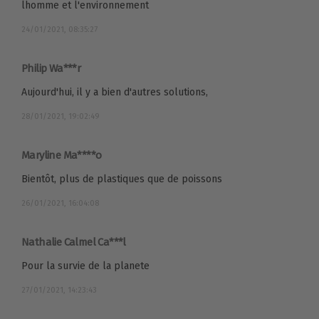
lhomme et l'environnement
24/01/2021, 08:35:27
Philip Wa***r
Aujourd'hui, il y a bien d'autres solutions,
28/01/2021, 19:02:49
Maryline Ma****o
Bientôt, plus de plastiques que de poissons
26/01/2021, 16:04:08
Nathalie Calmel Ca***l
Pour la survie de la planete
27/01/2021, 14:23:43