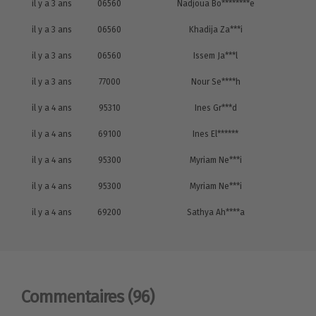
il y a 3 ans
06560
Nadjoua Bo********e
il y a 3 ans
06560
Khadija Za***i
il y a 3 ans
06560
Issem Ja***l
il y a 3 ans
77000
Nour Se****h
il y a 4 ans
95310
Ines Gr***d
il y a 4 ans
69100
Ines El******
il y a 4 ans
95300
Myriam Ne***i
il y a 4 ans
95300
Myriam Ne***i
il y a 4 ans
69200
Sathya Ah****a
Commentaires
(96)