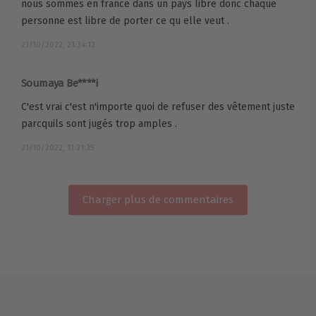
nous sommes en france dans un pays libre donc chaque
personne est libre de porter ce qu elle veut .
21/10/2022, 21:34:12
Soumaya Be****i
C'est vrai c'est n'importe quoi de refuser des vêtement juste
parcquils sont jugés trop amples .
21/10/2022, 11:21:35
Charger plus de commentaires