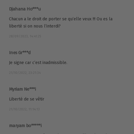
Djahana Ho***u
Chacun a le droit de porter se qu’elle veux !!! Ou es la
liberté si on nous l’interdi?
28/09/2023, 14:41:25
Ines Gr***d
Je signe car c’est inadmissible.
21/10/2022, 23:21:34
Myriam Ne***i
Liberté de se vêtir
21/10/2022, 11:14:13
maryam bo*****i