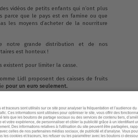
des vidéos de petits enfants qui n’ont plus
os parce que le pays est en famine ou que
pas les moyens d’acheter de la nourriture
 notre grande distribution et de nos
taires est honteux !
 existent pour limiter la casse.
omme Lidl proposent des caisses de fruits
vie
pour un euro seulement.
seignes commencent à réduire les prix des
 de péremption est proche.
ettent aux clients les plus précaires de
s produits à un prix très abordable pour
t à la poubelle.