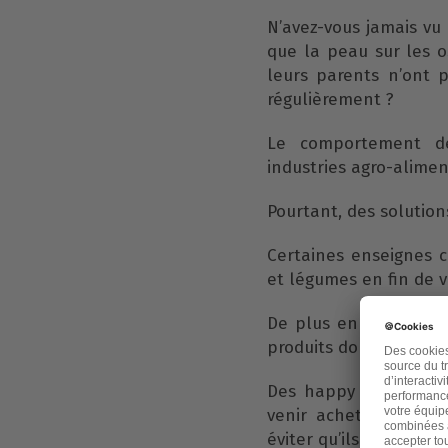
N’avez-vous jamais vu 
que la peau sur les 
leurs parents n’ont 
régulièrement ?
Le comportement de
industries agro-alimen
Pourtant, des solutions
Certaines enseignes c
et légumes en fin de 
De plus en plus d’en
produits dont la date
Des happy hours perm
venir acheter de bon
éviter qu’ils ne parten