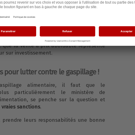
ines enseignes préfèrent jeter que donner
duction ?
, se débarrasser des produits est une perte
don est une action qui donne une bonne
t que la vente à prix abordable représente
r sur investissement.
 pour lutter contre le gaspillage !
spillage alimentaire, il faut que le
lus particulièrement le ministère de
’Alimentation, se penche sur la question et
e
vraies sanctions
.
t prendre leurs responsabilités une bonne