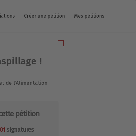
iations
Créer une pétition
Mes pétitions
spillage !
et de l’Alimentation
cette pétition
401
signatures