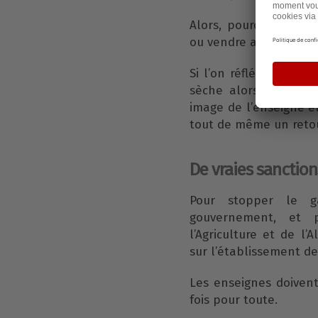
Alors, pourquoi certa
ou vendre avec une ré
Si l’on réfléchit bien
sèche alors que le 
image de l’enseigne e
tout de même un retou
De vraies sanctions
Pour stopper le ga
gouvernement, et p
l’Agriculture et de l
sur l’établissement d
Les enseignes doiven
fois pour toute.