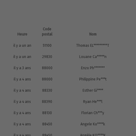
Code
Heure
postal
Nom
il y a un an
51100
Thomas EL*********T
il y a un an
29830
Louane Ca*****n
il y a 3 ans
88000
Enzo Ph*******
il y a 4 ans
88000
Philippine Pe***t
il y a 4 ans
88330
Esther Gi****
il y a 4 ans
88390
Ryan He***l
il y a 4 ans
88130
Florian Ch***y
il y a 4 ans
88450
Angele Ko****k
il y a 4 ans
88450
Angèle KO****K