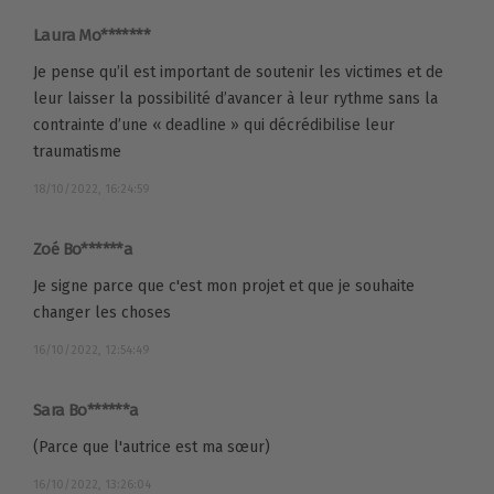
Laura Mo*******
Je pense qu’il est important de soutenir les victimes et de
leur laisser la possibilité d’avancer à leur rythme sans la
contrainte d’une « deadline » qui décrédibilise leur
traumatisme
18/10/2022, 16:24:59
Zoé Bo******a
Je signe parce que c'est mon projet et que je souhaite
changer les choses
16/10/2022, 12:54:49
Sara Bo******a
(Parce que l'autrice est ma sœur)
16/10/2022, 13:26:04