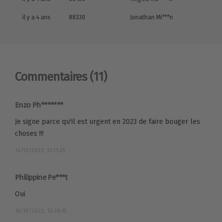
il y a 4 ans
88330
Jonathan Mi***n
Commentaires
(11)
Enzo Ph*******
Je signe parce qu'il est urgent en 2023 de faire bouger les
choses !!!
14/12/2023, 11:11:35
Philippine Pe***t
Oui
16/10/2022, 13:26:15