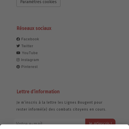
Paramètres cookies
Réseaux sociaux
Facebook
Twitter
YouTube
Instagram
Pinterest
Lettre d’information
Je m’inscris à la lettre les Lignes Bougent pour
rester informé(e) des combats citoyens en cours.