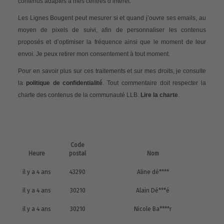
contenus adaptés à mes centres d’intérêt.
Les Lignes Bougent peut mesurer si et quand j’ouvre ses emails, au
moyen de pixels de suivi, afin de personnaliser les contenus
proposés et d’optimiser la fréquence ainsi que le moment de leur
envoi. Je peux retirer mon consentement à tout moment.
Pour en savoir plus sur ces traitements et sur mes droits, je consulte
la
politique de confidentialité
. Tout commentaire doit respecter la
charte des contenus de la communauté LLB.
Lire la charte
.
Code
Heure
postal
Nom
il y a 4 ans
43290
Aline dé****
il y a 4 ans
30210
Alain Dé***é
il y a 4 ans
30210
Nicole Ba****r