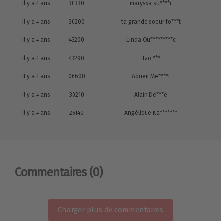
il y a 4 ans
30330
maryssa su****r
il y a 4 ans
30200
ta grande soeur fo***t
il y a 4 ans
43200
Linda Ou*********c
il y a 4 ans
43290
Tao ***
il y a 4 ans
06600
Adrien Me****i
il y a 4 ans
30210
Alain Dé***é
il y a 4 ans
26140
Angélique Ka*******
Commentaires
(0)
Charger plus de commentaires