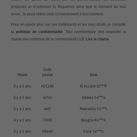
proposés et d’optimiser la fréquence ainsi que le moment de leur
envoi. Je peux retirer mon consentement à tout moment.
Pour en savoir plus sur ces traitements et sur mes droits, je consulte
la
politique de confidentialité
. Tout commentaire doit respecter la
charte des contenus de la communauté LLB.
Lire la charte
.
Code
Heure
postal
Nom
il y a 2 ans
H2C2A8
Al Assane DI***P
il y a 2 ans
42124
Adama Sa***a
il y a 2 ans
4412
Mamadou Co***r
il y a 2 ans
17000
Bougna Ko***é
il y a 2 ans
08640
Sane Se***u