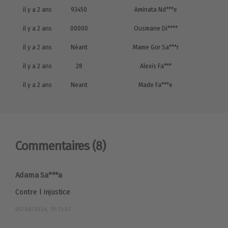
il y a 2 ans
93450
Aminata Nd***e
il y a 2 ans
00000
Ousmane Di****
il y a 2 ans
Néant
Mame Gor Sa***r
il y a 2 ans
28
Alexis Fa***
il y a 2 ans
Neant
Made Fa***e
Commentaires
(8)
Adama Sa***a
Contre l injustice
05/08/2024, 19:31:07