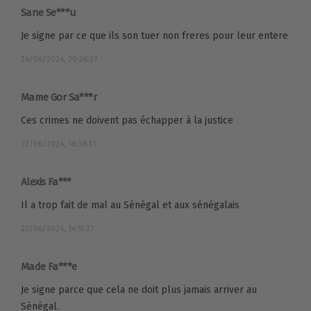
Sane Se***u
Je signe par ce que ils son tuer non freres pour leur entere
24/06/2024, 20:26:27
Mame Gor Sa***r
Ces crimes ne doivent pas échapper à la justice
22/06/2024, 18:38:31
Alexis Fa***
Il a trop fait de mal au Sénégal et aux sénégalais
22/06/2024, 14:51:27
Made Fa***e
Je signe parce que cela ne doit plus jamais arriver au
Sénégal.