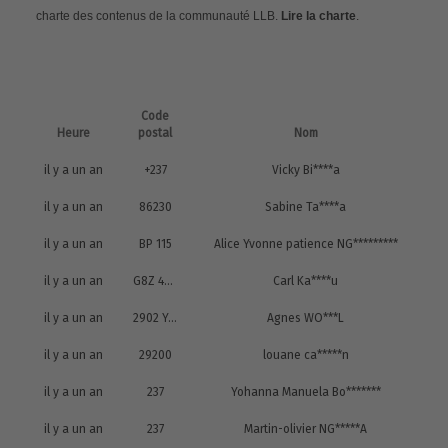
charte des contenus de la communauté LLB.
Lire la charte
.
Code
Heure
postal
Nom
il y a un an
+237
Vicky Bi****a
il y a un an
86230
Sabine Ta****a
il y a un an
BP 115
Alice Yvonne patience NG*********
il y a un an
G8Z 4M7
Carl Ka****u
il y a un an
2902 Yde
Agnes WO***L
il y a un an
29200
louane ca*****n
il y a un an
237
Yohanna Manuela Bo*******
il y a un an
237
Martin-olivier NG*****A