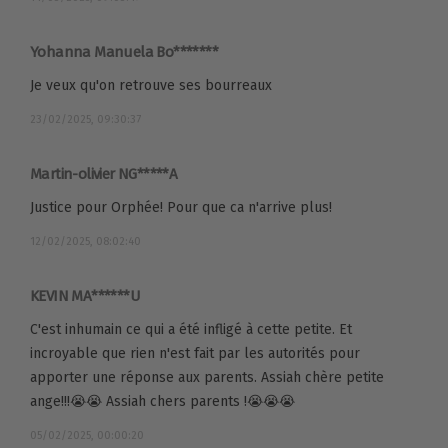
Yohanna Manuela Bo*******
Je veux qu'on retrouve ses bourreaux
23/02/2025, 09:30:37
Martin-olivier NG*****A
Justice pour Orphée! Pour que ca n'arrive plus!
12/02/2025, 08:02:40
KEVIN MA******U
C'est inhumain ce qui a été infligé à cette petite. Et
incroyable que rien n'est fait par les autorités pour
apporter une réponse aux parents. Assiah chère petite
ange!!!😭😭 Assiah chers parents !😭😭😭
05/02/2025, 00:00:20