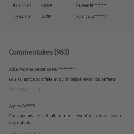
il y a un an
P0L1C0
stephan bi*********l
il y a 2 ans
22700
Solange LE*******R
Commentaires
(983)
Alice Yvonne patience NG*********
Que la justice soit faite et qu’on laisse vivre nos enfants
29/05/2025, 10:41:12
Agnes WO***L
Pour que justice soit faite et que cessent les violences sur
nos enfants
14/03/2025, 09:03:47