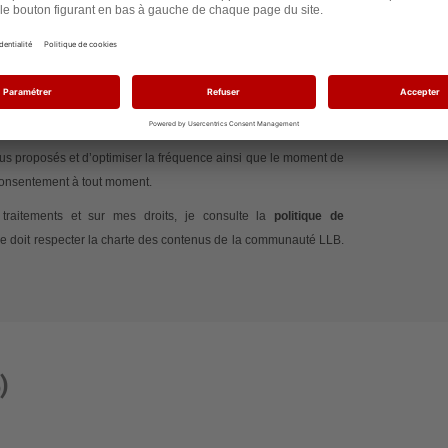
te que Les Lignes Bougent traite mes données afin de gérer ma
 mon commentaire. J’accepte également d’être informé(e) des
 Les Lignes Bougent et de recevoir des contenus adaptés à mes
 si et quand j’ouvre ses emails, au moyen de pixels de suivi,
nus proposés et d’optimiser la fréquence ainsi que le moment de
 consentement à tout moment.
traitements et sur mes droits, je consulte la
politique de
e doit respecter la charte des contenus de la communauté LLB.
)