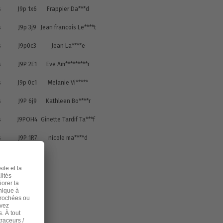
s
J9p 1x6
Frappier Da***d
s
J9p 3j9
Jean francois Le****t
s
J9p0c3
Jean La****e
s
J9P 2E1
Eve Am*********r
s
J9p 0c1
Melanie Vi*****
s
J9P 6j9
Kathleen Bo****r
s
J9POH4
Ginette Tardif Ta***f
s
J9P 1R7
nicole ma****d