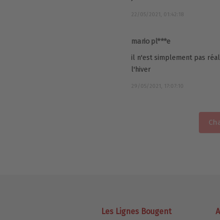
22/05/2021, 01:42:18
mario pl***e
il n'est simplement pas réal
l'hiver
29/05/2021, 17:07:10
Cha
Les Lignes Bougent
A