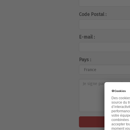
Code Postal :
E-mail :
Pays :
J