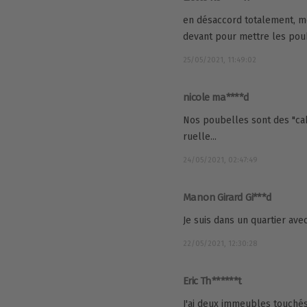
en désaccord totalement, mo
devant pour mettre les pou
25/05/2021, 11:49:02
nicole ma****d
Nos poubelles sont des "cab
ruelle...
24/05/2021, 02:47:49
Manon Girard Gi***d
Je suis dans un quartier ave
22/05/2021, 12:30:28
Eric Th******t
J'ai deux immeubles touché