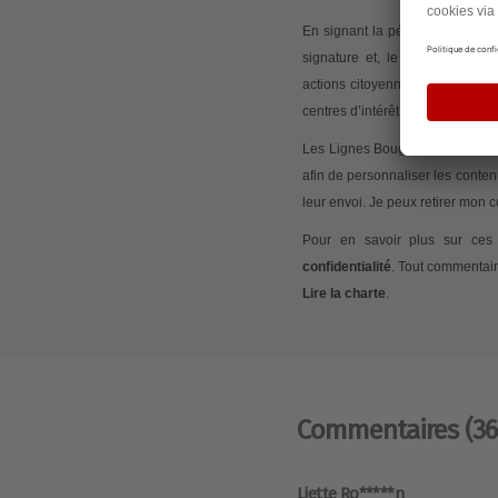
En signant la pétition, j’accep
signature et, le cas échéant,
actions citoyennes initiées via
centres d’intérêt.
Les Lignes Bougent peut mesurer
afin de personnaliser les conte
leur envoi. Je peux retirer mon
Pour en savoir plus sur ces 
confidentialité
. Tout commentair
Lire la charte
.
Commentaires
(36
Liette Ro*****n