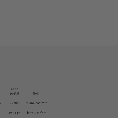
Code
postal
Nom
n
29200
louane ca*****n
s
J9P 1H9
Liette Ro*****n