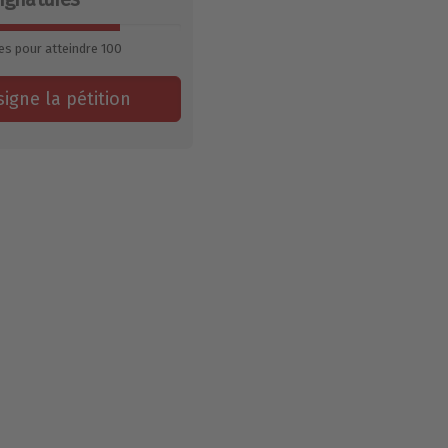
es pour atteindre
100
signe la pétition