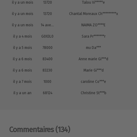
il y a un mois
13720
Talou Vi*****e
il y a un mois
13720
Chantal Moreaux Ch*********x
il y a un mois
14 avenue Édouard Belin
NAIMA ZO****E
il y a 4 mois
G0X3L0
Sara Pr*******r
il y a 5 mois
78000
mu Da***
il y a 6 mois
83400
Anne marie Gi***d
il y a 6 mois
83230
Marie Gi***d
il y a 7 mois
1000
caroline Co***e
il y a un an
68124
Christine St***b
Commentaires
(134)