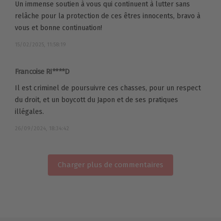
Un immense soutien à vous qui continuent à lutter sans
relâche pour la protection de ces êtres innocents, bravo à
vous et bonne continuation!
15/02/2025, 11:58:19
Francoise RI****D
Il est criminel de poursuivre ces chasses, pour un respect
du droit, et un boycott du Japon et de ses pratiques
illégales.
26/09/2024, 18:34:42
Charger plus de commentaires