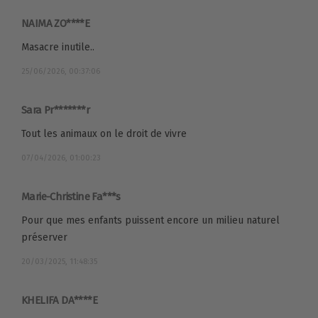
NAIMA ZO****E
Masacre inutile..
25/06/2026, 00:37:06
Sara Pr*******r
Tout les animaux on le droit de vivre
07/04/2026, 01:00:23
Marie-Christine Fa***s
Pour que mes enfants puissent encore un milieu naturel
préserver
20/03/2025, 11:48:35
KHELIFA DA****E