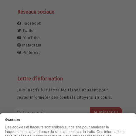
Réseaux sociaux
Facebook
Twitter
YouTube
Instagram
Pinterest
Lettre d’information
Je m’inscris à la lettre les Lignes Bougent pour
rester informé(e) des combats citoyens en cours.
Votre adresse email restera strictement confidentielle et ne sera
jamais échangée. Pour consulter notre politique de confidentialité,
cliquez ici.