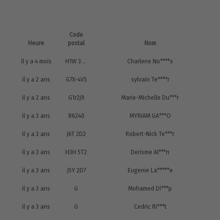
Code
Heure
postal
Nom
il y a 4 mois
H1W 3B8
Charlene No****x
il y a 2 ans
G7X-4V5
sylvain Te****r
il y a 2 ans
G1r2j9
Marie-Michelle Du***r
il y a 3 ans
86240
MYRIAM GA***O
il y a 3 ans
J6T 2D2
Robert-Nick Te***r
il y a 3 ans
H3H 5T2
Derisme Al***n
il y a 3 ans
J5Y 2D7
Eugenie La*****e
il y a 3 ans
G
Mohamed Di***p
il y a 3 ans
G
Cedric Ri***t