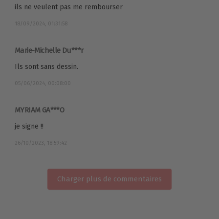
ils ne veulent pas me rembourser
18/09/2024, 01:31:58
Marie-Michelle Du***r
Ils sont sans dessin.
05/06/2024, 00:08:00
MYRIAM GA***O
je signe !!
26/10/2023, 18:59:42
Charger plus de commentaires