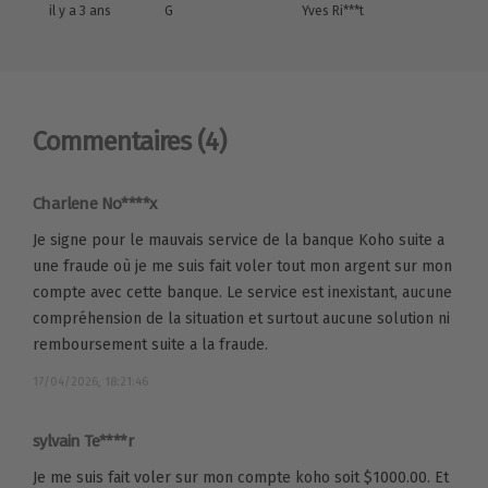
il y a 3 ans
G
Yves Ri***t
Commentaires
(4)
Charlene No****x
Je signe pour le mauvais service de la banque Koho suite a
une fraude où je me suis fait voler tout mon argent sur mon
compte avec cette banque. Le service est inexistant, aucune
compréhension de la situation et surtout aucune solution ni
remboursement suite a la fraude.
17/04/2026, 18:21:46
sylvain Te****r
Je me suis fait voler sur mon compte koho soit $1000.00. Et