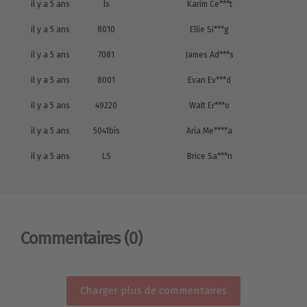
il y a 5 ans
ls
Karim Ce***t
il y a 5 ans
8010
Ellie Si***g
il y a 5 ans
7081
James Ad***s
il y a 5 ans
8001
Evan Ev***d
il y a 5 ans
49220
Walt Er***o
il y a 5 ans
5041bis
Aria Me****a
il y a 5 ans
LS
Brice Sa***n
Commentaires
(0)
Charger plus de commentaires