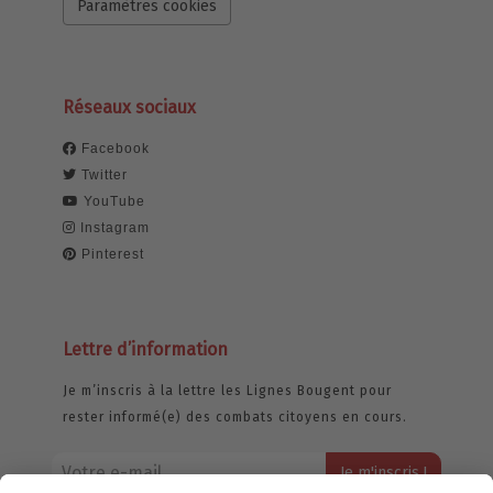
Paramètres cookies
Réseaux sociaux
Facebook
Twitter
YouTube
Instagram
Pinterest
Lettre d’information
Je m’inscris à la lettre les Lignes Bougent pour
rester informé(e) des combats citoyens en cours.