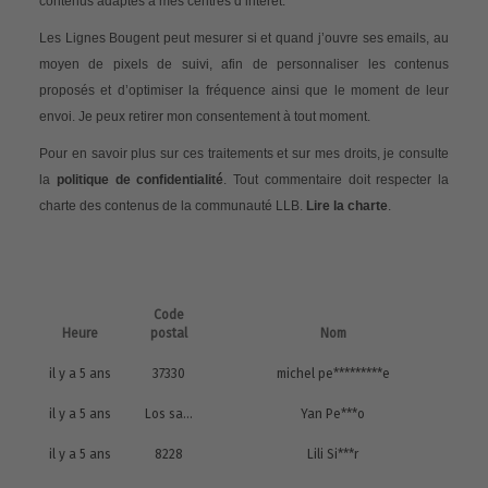
contenus adaptés à mes centres d’intérêt.
Les Lignes Bougent peut mesurer si et quand j’ouvre ses emails, au
moyen de pixels de suivi, afin de personnaliser les contenus
proposés et d’optimiser la fréquence ainsi que le moment de leur
envoi. Je peux retirer mon consentement à tout moment.
Pour en savoir plus sur ces traitements et sur mes droits, je consulte
la
politique de confidentialité
. Tout commentaire doit respecter la
charte des contenus de la communauté LLB.
Lire la charte
.
Code
Heure
postal
Nom
il y a 5 ans
37330
michel pe*********e
il y a 5 ans
Los santos
Yan Pe***o
il y a 5 ans
8228
Lili Si***r