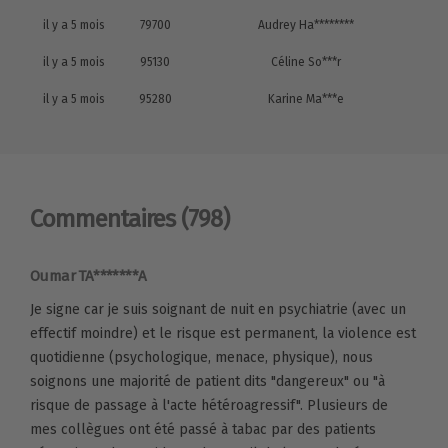
il y a 5 mois
79700
Audrey Ha********
il y a 5 mois
95130
Céline So***r
il y a 5 mois
95280
Karine Ma***e
Commentaires
(798)
Oumar TA*******A
Je signe car je suis soignant de nuit en psychiatrie (avec un
effectif moindre) et le risque est permanent, la violence est
quotidienne (psychologique, menace, physique), nous
soignons une majorité de patient dits "dangereux" ou "à
risque de passage à l'acte hétéroagressif". Plusieurs de
mes collègues ont été passé à tabac par des patients