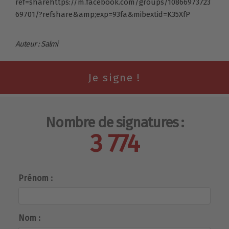
ref=sharehttps://m.facebook.com/groups/10866973723
69701/?refshare&amp
;exp=93fa&mibextid=K35XfP
Auteur : Salmi
Nombre de signatures :
3 774
Prénom :
Nom :