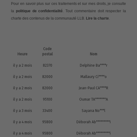
Pour en savoir plus sur ces traitements et sur mes droits, je consulte
la
politique de confidentialité
. Tout commentaire doit respecter la
charte des contenus de la communauté LLB.
Lire la charte
.
Code
Heure
postal
Nom
il y a 2 mois
82370
Delphine Ba****r
il y a 2 mois
82000
Mallaury Ci****o
il y a 2 mois
82000
Jean-Paul CA****R
il y a 2 mois
95100
Oumar TA*******A
il y a 3 mois
33400
Sayana No***l
il y a 4 mois
95800
Déborah Ab*********i
il y a 4 mois
95800
Déborah Ab*********i