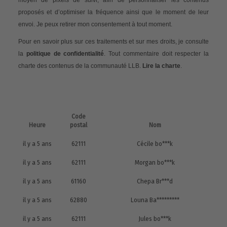
proposés et d’optimiser la fréquence ainsi que le moment de leur
envoi. Je peux retirer mon consentement à tout moment.
Pour en savoir plus sur ces traitements et sur mes droits, je consulte
la
politique de confidentialité
. Tout commentaire doit respecter la
charte des contenus de la communauté LLB.
Lire la charte
.
Code
Heure
postal
Nom
il y a 5 ans
62111
Cécile bo***k
il y a 5 ans
62111
Morgan bo***k
il y a 5 ans
61160
Chepa Br***d
il y a 5 ans
62880
Louna Ba*********
il y a 5 ans
62111
Jules bo***k