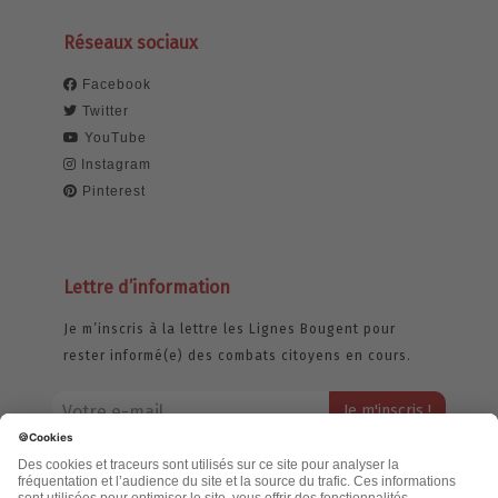
Réseaux sociaux
Facebook
Twitter
YouTube
Instagram
Pinterest
Lettre d’information
Je m’inscris à la lettre les Lignes Bougent pour
rester informé(e) des combats citoyens en cours.
Votre adresse email restera strictement confidentielle et ne sera
jamais échangée. Pour consulter notre politique de confidentialité,
cliquez ici.